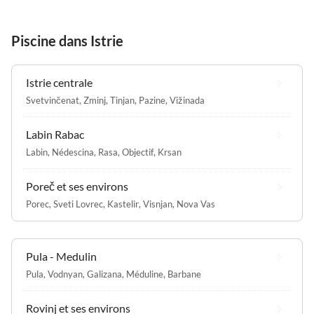
Piscine dans Istrie
Istrie centrale
Svetvinčenat
,
Zminj
,
Tinjan
,
Pazine
,
Vižinada
Labin Rabac
Labin
,
Nédescina
,
Rasa
,
Objectif
,
Krsan
Poreč et ses environs
Porec
,
Sveti Lovrec
,
Kastelir
,
Visnjan
,
Nova Vas
Pula - Medulin
Pula
,
Vodnyan
,
Galizana
,
Méduline
,
Barbane
Rovinj et ses environs