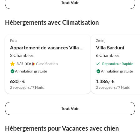
Tout Voir
Hébergements avec Climatisation
4.9
(14)
5.0
(6)
Pula
Zminj
Appartement de vacances Villa Kascuni
Villa Barduni
2 Chambres
6 Chambres
3
/ 5
Classification
Répondeur Rapide
Annulation gratuite
Annulation gratuite
630,- €
1 386,- €
2 voyageurs / 7 Nuits
2 voyageurs / 7 Nuits
Tout Voir
Hébergements pour Vacances avec chien
4.9
(14)
5.0
(6)