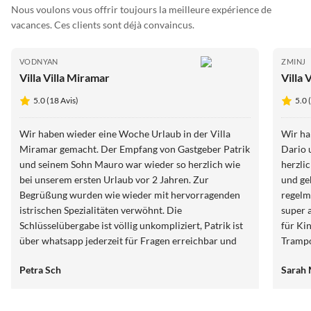
Nous voulons vous offrir toujours la meilleure expérience de
vacances. Ces clients sont déjà convaincus.
VODNYAN
ZMINJ
Villa Villa Miramar
Villa 
5.0 (18 Avis)
5.0 
Wir haben wieder eine Woche Urlaub in der Villa
Wir ha
Miramar gemacht. Der Empfang von Gastgeber Patrik
Dario 
und seinem Sohn Mauro war wieder so herzlich wie
herzlic
bei unserem ersten Urlaub vor 2 Jahren. Zur
und ge
Begrüßung wurden wie wieder mit hervorragenden
regelmäßig
istrischen Spezialitäten verwöhnt. Die
super a
Schlüsselübergabe ist völlig unkompliziert, Patrik ist
für Kin
über whatsapp jederzeit für Fragen erreichbar und
Trampo
sehr hilfsbereit. Die Villa ist einfach perfekt in jeder
ist to
Petra Sch
Sarah 
Hinsicht. Man kann zu Fuß eine sehr gute Bäckerei,
schwimmen kann. Di
ein tolles Restaurant und auch einen Supermarkt
am Mee
erreichen. Wir buchen die Villa sehr gerne im Mai,
Minute