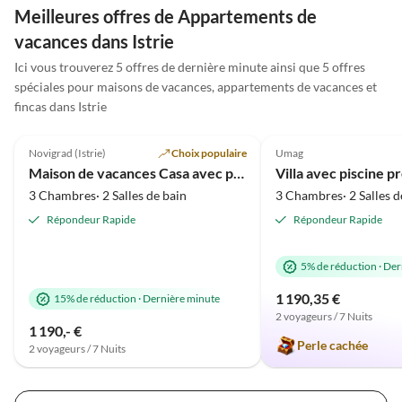
weil es die optimale Jahreszeit für lange Spaziergänge
Stränd
Meilleures offres de Appartements de
am Meer oder Radtouren ist. Zum Meer sind es nur
Der kl
vacances dans Istrie
wenige Km und Fazana ist ein traumhaftes kleines
Spielp
Ici vous trouverez 5 offres de dernière minute ainsi que 5 offres
Städtchen. Wir kommen wieder und können die Villa
würden
spéciales pour maisons de vacances, appartements de vacances et
nur weiter empfehlen.
fincas dans Istrie
5.0
(1)
5.0
(1)
Novigrad (Istrie)
Choix populaire
Umag
Maison de vacances Casa avec piscine chauffée à Novigrad
Villa avec piscine 
3 Chambres· 2 Salles de bain
3 Chambres· 2 Salles d
Répondeur Rapide
Répondeur Rapide
5% de réduction
·
Der
1 190,35 €
15% de réduction
·
Dernière minute
2 voyageurs / 7 Nuits
1 190,- €
Perle cachée
2 voyageurs / 7 Nuits