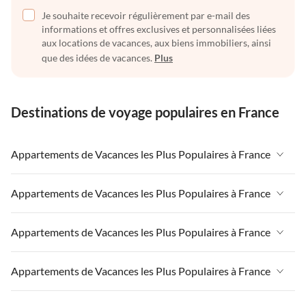
Je souhaite recevoir régulièrement par e-mail des
informations et offres exclusives et personnalisées liées
aux locations de vacances, aux biens immobiliers, ainsi
que des idées de vacances.
Plus
Destinations de voyage populaires en France
Appartements de Vacances les Plus Populaires à France
Appartements de Vacances à France
Appartements de Vacances les Plus Populaires à France
Appartements de Vacances à Paris-Ile de France
Appartements de Vacances à France
Appartements de Vacances les Plus Populaires à France
Appartements de Vacances à Paris
Appartements de Vacances à Paris-Ile de France
Appartements de Vacances à Alpes françaises
Appartements de Vacances à France
Appartements de Vacances les Plus Populaires à France
Appartements de Vacances à Paris
Appartements de Vacances à Côte atlantique
Appartements de Vacances à Paris-Ile de France
Appartements de Vacances à Côte atlantique