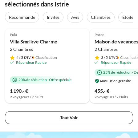
sélectionnés dans Istrie
Recommandé
Invités
Avis
Chambres
Étoiles
Meilleure
4.9
(36)
Annonce
4.8
(16)
Pula
Porec
Villa Smrikve Charme
Maison de vacances
2 Chambres
2 Chambres
4
/ 5
Classification
3
/ 5
Classificat
Répondeur Rapide
Répondeur Rapide
25% de réduction
·
De
20% de réduction
·
Offre spéciale
Annulation gratuite
1 190,- €
455,- €
2 voyageurs / 7 Nuits
2 voyageurs / 7 Nuits
Tout Voir