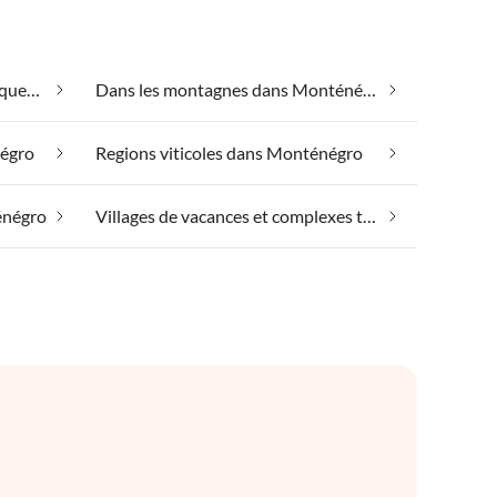
Convient aux personnes allergiques dans Monténégro
Dans les montagnes dans Monténégro
négro
Regions viticoles dans Monténégro
énégro
Villages de vacances et complexes touristiques dans Monténégro