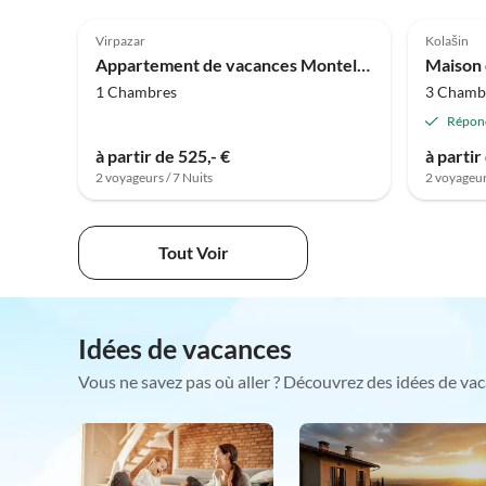
Virpazar
Kolašin
Appartement de vacances Montelago
1 Chambres
3 Chamb
Répon
à partir de 525,- €
à partir
2 voyageurs / 7 Nuits
2 voyageur
Tout Voir
Idées de vacances
Vous ne savez pas où aller ? Découvrez des idées de vac