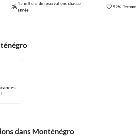
45 millions de réservations chaque
99% Recomm
année
nténégro
acances
t
tions dans Monténégro