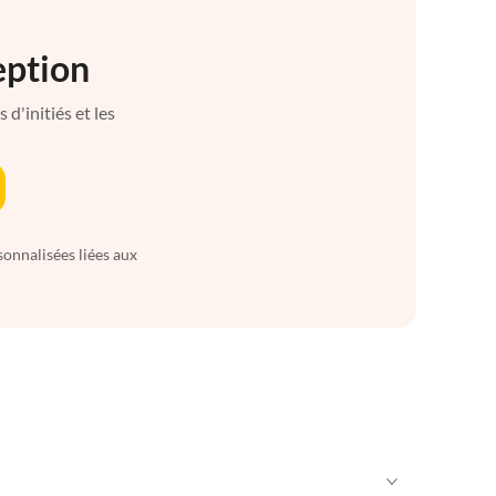
eption
d'initiés et les
sonnalisées liées aux