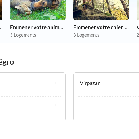
as chers
Emmener votre animal en vacances
Emmener votre chien en vacances
V
3 Logements
3 Logements
2
égro
Virpazar