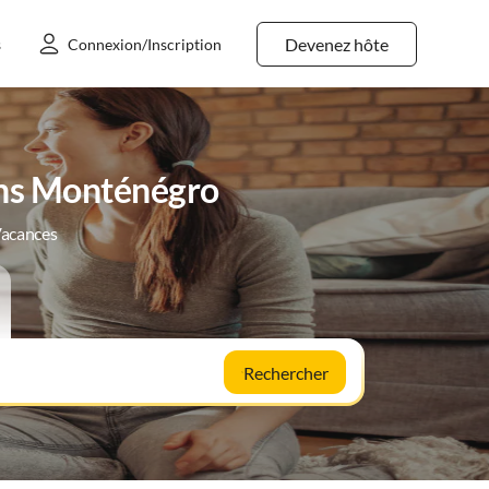
Devenez hôte
s
Connexion/Inscription
ans Monténégro
Vacances
Rechercher