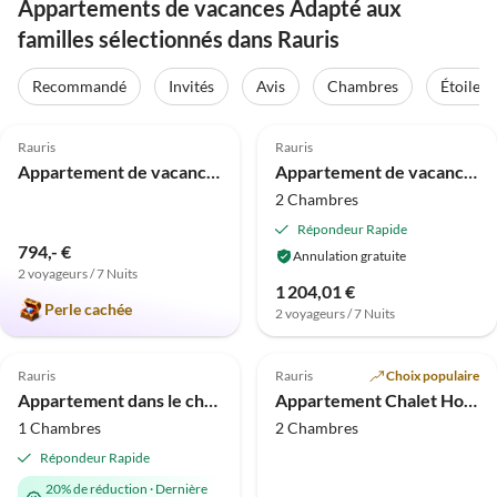
Appartements de vacances Adapté aux
familles sélectionnés dans Rauris
Recommandé
Invités
Avis
Chambres
Étoiles
4.9
(4)
Rauris
Rauris
Appartement de vacances Chalet Hochalmbahnen
Appartement de vacances Belle Vue - Martina 3
2 Chambres
Répondeur Rapide
794,- €
Annulation gratuite
2 voyageurs / 7 Nuits
1 204,01 €
Perle cachée
2 voyageurs / 7 Nuits
Rauris
Rauris
Choix populaire
Appartement dans le chalet alpin Rauris, face aux pistes de ski
Appartement Chalet Hochalmbahnen
1 Chambres
2 Chambres
Répondeur Rapide
20% de réduction
·
Dernière