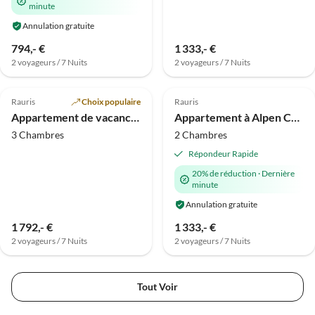
minute
Annulation gratuite
794,- €
1 333,- €
2 voyageurs / 7 Nuits
2 voyageurs / 7 Nuits
Rauris
Choix populaire
Rauris
Appartement de vacances Chalet Hochalmbahnen
Appartement à Alpen Chalet Rauris, près des remontées mécaniques
3 Chambres
2 Chambres
Répondeur Rapide
20% de réduction
·
Dernière
minute
Annulation gratuite
1 792,- €
1 333,- €
2 voyageurs / 7 Nuits
2 voyageurs / 7 Nuits
Tout Voir