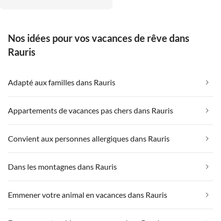
Verfügung zu stellen, um etwas
zu sparen. Alles im Apartment ist
hochwertig und liebevoll. Als
Nos idées pour vos vacances de rêve dans
Beispiel kann ich Kunstobjekte
an den Wänden (nicht vom
Rauris
billigen Discounter), ein
Internetradio der Marke Teufel
(habe ich zufälligerweise selbst
Adapté aux familles dans Rauris
und kenne den Preis), 3
Fernseher, bessere Weingläser,
Appartements de vacances pas chers dans Rauris
WMF-Geräte etc. nennen. Ganz
toll fanden wir, dass das
Apartment individuell passend
Convient aux personnes allergiques dans Rauris
zur Weihnachtszeit mit der
entsprechenden Dekoration
Dans les montagnes dans Rauris
dekoriert wurde. Wiederum sehr
liebevoll. Sogar im
abgeschlossenen kleinen
Emmener votre animal en vacances dans Rauris
Skiraum waren Blumen als Deko.
Liebe zum Detail!!!