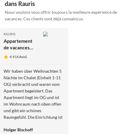
dans Rauris
Nous voulons vous offrir toujours la meilleure expérience de
vacances. Ces clients sont déjà convaincus.
RAURIS
Appartement
de vacances
Chalet
4.9 (4 Avis)
Hochalmbahnen
Wir haben über Weihnachten 5
Nächte im Chalet (Einheit 1-11
OG) verbracht und waren vom
Apartment begeistert. Das
Apartment liegt im OG und ist
im Wohnraum nach oben offen
und gibt ein schönes
Raumgefühl. Die Einrichtung ist
exzellent. An keiner Stelle wurde
Holger Bischoff
versucht, "billiges" Inventar zur