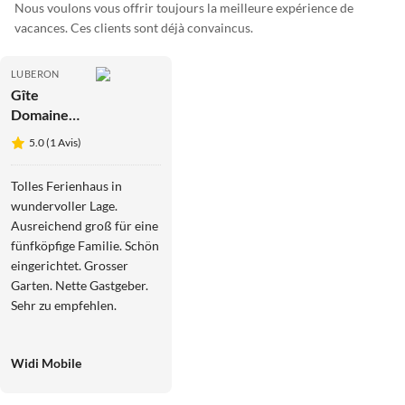
Nous voulons vous offrir toujours la meilleure expérience de
vacances. Ces clients sont déjà convaincus.
LUBERON
Gîte
Domaine
de la
5.0 (1 Avis)
Santonne
Tolles Ferienhaus in
wundervoller Lage.
Ausreichend groß für eine
fünfköpfige Familie. Schön
eingerichtet. Grosser
Garten. Nette Gastgeber.
Sehr zu empfehlen.
Widi Mobile