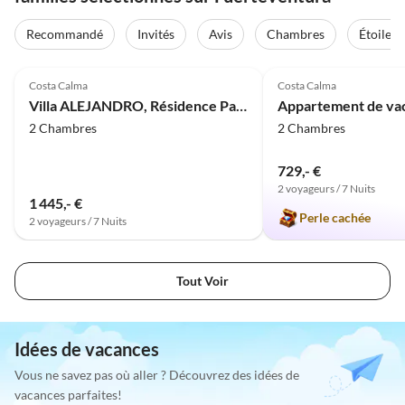
Recommandé
Invités
Avis
Chambres
Étoiles
4.9
(14)
4.9
(9)
Costa Calma
Costa Calma
Villa ALEJANDRO, Résidence Panorama Jardin
2 Chambres
2 Chambres
729,- €
2 voyageurs / 7 Nuits
1 445,- €
Perle cachée
2 voyageurs / 7 Nuits
Tout Voir
Idées de vacances
Vous ne savez pas où aller ? Découvrez des idées de
vacances parfaites!