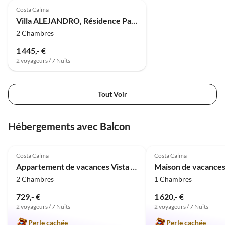
Costa Calma
Villa ALEJANDRO, Résidence Panorama Jardin
2 Chambres
1 445,- €
2 voyageurs / 7 Nuits
Tout Voir
Hébergements avec Balcon
Meilleure
4.9
(9)
Annonce
5.0
(3)
Costa Calma
Costa Calma
Appartement de vacances Vista Mar
2 Chambres
1 Chambres
729,- €
1 620,- €
2 voyageurs / 7 Nuits
2 voyageurs / 7 Nuits
Perle cachée
Perle cachée