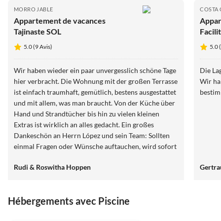
MORRO JABLE
COSTA
Appartement de vacances
Appar
Tajinaste SOL
Facili
5.0 (9 Avis)
5.0 
Wir haben wieder ein paar unvergesslich schöne Tage
Die La
hier verbracht. Die Wohnung mit der großen Terrasse
Wir ha
ist einfach traumhaft, gemütlich, bestens ausgestattet
besti
und mit allem, was man braucht. Von der Küche über
Hand und Strandtücher bis hin zu vielen kleinen
Extras ist wirklich an alles gedacht. Ein großes
Dankeschön an Herrn López und sein Team: Sollten
einmal Fragen oder Wünsche auftauchen, wird sofort
und zuverlässig geholfen. Man fühlt sich einfach
Rudi & Roswitha Hoppen
Gertra
bestens aufgehoben. Wir hoffen sehr, dass wir 2026
erneut in diesem wunderschönen Appartement
Urlaub machen können!
Hébergements avec Piscine
4.9
(14)