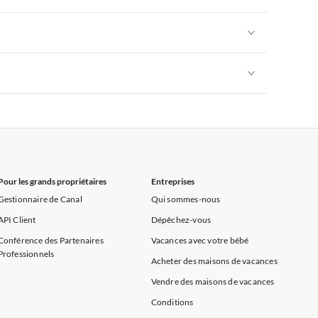
rance
Appartements de Vacances à Provence
Appartements de Vacances à Alpes françaises
rance
Appartements de Vacances à Provence
Appartements de Vacances à Alpes françaises
rance
Appartements de Vacances à Provence
Appartements de Vacances à Alpes françaises
rance
Appartements de Vacances à Provence
Pour les grands propriétaires
Entreprises
Gestionnaire de Canal
Qui sommes-nous
API Client
Dépêchez-vous
Conférence des Partenaires
Vacances avec votre bébé
Professionnels
Acheter des maisons de vacances
Vendre des maisons de vacances
Conditions