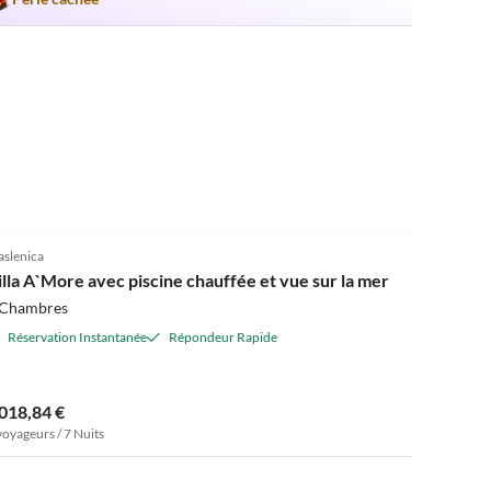
slenica
illa A`More avec piscine chauffée et vue sur la mer
 Chambres
Réservation Instantanée
Répondeur Rapide
 018,84 €
voyageurs / 7 Nuits