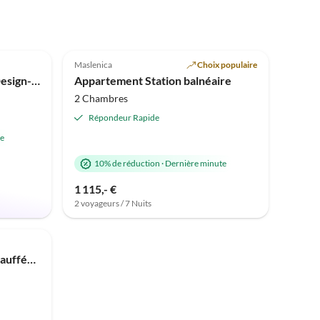
Meilleure
Meilleure
Annonce
5.0
(1)
Annonce
Maslenica
Choix populaire
Vacances à la plage
Appartement de vacances Design-Beachresort
Appartement Station balnéaire
2 Chambres
Répondeur Rapide
te
10% de réduction
·
Dernière minute
1 115,- €
2 voyageurs / 7 Nuits
Villa A`More avec piscine chauffée et vue sur la mer