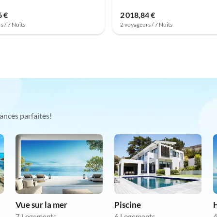
6 €
2 018,84 €
s / 7 Nuits
2 voyageurs / 7 Nuits
ances parfaites!
Vue sur la mer
Piscine
7 Logements
6 Logements
4