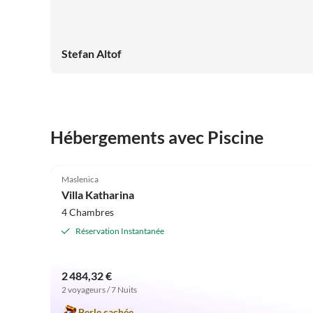
Stefan Altof
Hébergements avec Piscine
4.9
(3)
Maslenica
Villa Katharina
4 Chambres
Réservation Instantanée
2 484,32 €
2 voyageurs / 7 Nuits
Perle cachée