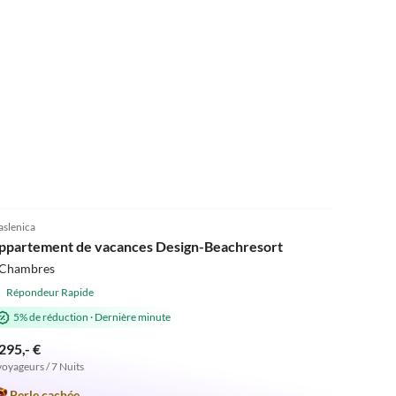
5.0
(2)
slenica
Vacances à la plage
ppartement de vacances Design-Beachresort
 Chambres
Répondeur Rapide
5% de réduction
·
Dernière minute
295,- €
voyageurs / 7 Nuits
Perle cachée