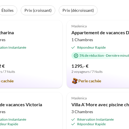
Étoiles
Prix (croissant)
Prix (décroissant)
(3)
5.0
(2)
Maslenica
Vacances à la plage
tharina
res
1 Chambres
ation Instantanée
Répondeur Rapide
5% de réduction
·
Dernière minu
2 €
1 295,- €
s / 7 Nuits
2 voyageurs / 7 Nuits
e cachée
Perle cachée
Maslenica
de vacances Victoria
res
3 Chambres
ation Instantanée
Réservation Instantanée
deur Rapide
Répondeur Rapide