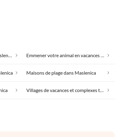
Bien-être le week-end dans Maslenica
Emmener votre animal en vacances dans Maslenica
lenica
Maisons de plage dans Maslenica
nica
Villages de vacances et complexes touristiques dans Maslenica