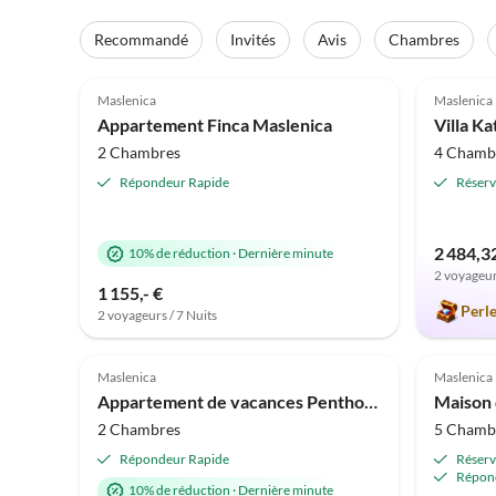
Recommandé
Invités
Avis
Chambres
Meilleure
4.5
(4)
Annonce
4.9
Maslenica
Maslenica
Appartement Finca Maslenica
Villa Ka
2 Chambres
4 Chamb
Répondeur Rapide
Réserv
2 484,3
10% de réduction
·
Dernière minute
2 voyageur
1 155,- €
Perl
2 voyageurs / 7 Nuits
Meilleure
5.0
(1)
Annonce
Maslenica
Maslenica
Appartement de vacances Penthouse
Maison 
2 Chambres
5 Chamb
Répondeur Rapide
Réserv
Répon
10% de réduction
·
Dernière minute