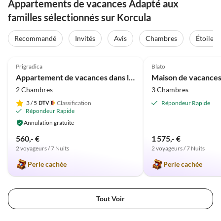
Appartements de vacances Adapté aux
familles sélectionnés sur Korcula
Recommandé
Invités
Avis
Chambres
Étoiles
Meilleure
5.0
(18)
Annonce
5.0
(1)
Prigradica
Blato
Appartement de vacances dans la maison Tomica
2 Chambres
3 Chambres
3
/ 5
Classification
Répondeur Rapide
Répondeur Rapide
Annulation gratuite
560,- €
1 575,- €
2 voyageurs / 7 Nuits
2 voyageurs / 7 Nuits
Perle cachée
Perle cachée
Tout Voir