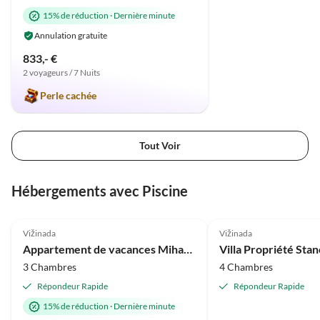
15% de réduction
·
Dernière minute
Annulation gratuite
833,- €
2 voyageurs / 7 Nuits
Perle cachée
Tout Voir
Hébergements avec Piscine
5.0
(1)
Vižinada
Vižinada
Appartement de vacances Mihael avec piscine privée
Villa Propriété Stanc
3 Chambres
4 Chambres
Répondeur Rapide
Répondeur Rapide
15% de réduction
·
Dernière minute