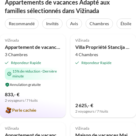
Appartements de vacances Adapté aux
familles sélectionnés dans Vižinada
Recommandé
Invités
Avis
Chambres
Étoiles
5.0
(1)
Vižinada
Vižinada
Appartement de vacances Mihael avec piscine privée
Villa Propriété Stancija Klis
3 Chambres
4 Chambres
Répondeur Rapide
Répondeur Rapide
15% de réduction
·
Dernière
minute
Annulation gratuite
833,- €
2 voyageurs / 7 Nuits
2 625,- €
Perle cachée
2 voyageurs / 7 Nuits
Vižinada
Vižinada
Appartement de vacances Silvia II
Maison de vacances Maison Maura