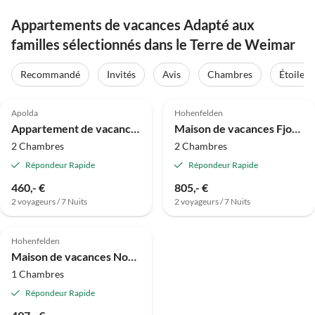
Appartements de vacances Adapté aux
familles sélectionnés dans le Terre de Weimar
Recommandé
Invités
Avis
Chambres
Étoiles
5.0
(3)
4.1
(2)
Apolda
Hohenfelden
Appartement de vacances Votre Deinhardt
Maison de vacances Fjord au barrage de Hohenfelden
2 Chambres
2 Chambres
Répondeur Rapide
Répondeur Rapide
460,- €
805,- €
2 voyageurs / 7 Nuits
2 voyageurs / 7 Nuits
Hohenfelden
Maison de vacances Nordique au Barrage de Hohenfelden
1 Chambres
Répondeur Rapide