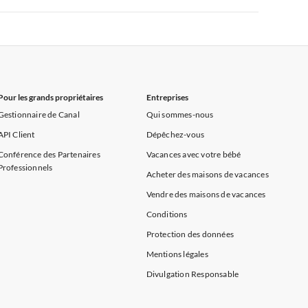
rance
Appartements de Vacances à Provence
Appartements de Vacances à Alpes françaises
rance
Appartements de Vacances à Provence
Pour les grands propriétaires
Entreprises
Gestionnaire de Canal
Qui sommes-nous
API Client
Dépêchez-vous
Conférence des Partenaires
Vacances avec votre bébé
Professionnels
Acheter des maisons de vacances
Vendre des maisons de vacances
Conditions
Protection des données
Mentions légales
Divulgation Responsable