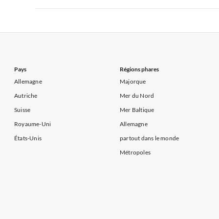
Appartements de Vacances à Côte d'Azur
Appartements de Vacances à Côte atlantique
Appartement
Appartements de Vacances à France
Appartements
Appartements de Vacances à Côte d'Azur
Appartements de Vacances à Côte atlantique
Appartement
Appartements de Vacances à Côte d'Azur
Pays
Régions phares
Allemagne
Majorque
Autriche
Mer du Nord
Suisse
Mer Baltique
Royaume-Uni
Allemagne
États-Unis
partout dans le monde
Métropoles