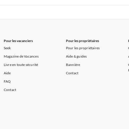
s de Vacances à la Normandie
Appartements de Vacances à Sud de la F
 de Vacances à Paris-Ile de France
Appartements de Vacances à Paris
s de Vacances à la Normandie
Appartements de Vacances à Sud de la F
Pour les vacanciers
Pour les propriétaires
Seek
Pour les propriétaires
Magazine de Vacances
Aide & guides
Livre en toute sécurité
Bannière
Aide
Contact
FAQ
Contact