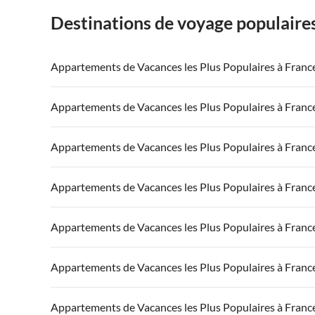
Destinations de voyage populaire
Appartements de Vacances les Plus Populaires à Franc
Appartements de Vacances à France
Appartements
Appartements de Vacances les Plus Populaires à Franc
Appartements de Vacances à Côte atlantique
Appartement
Appartements de Vacances à France
Appartements
Appartements de Vacances les Plus Populaires à Franc
Appartements de Vacances à Côte d'Azur
Appartements de Vacances à la Normandie
Appartements
Appartements de Vacances à France
Appartements
Appartements de Vacances les Plus Populaires à Franc
Appartements de Vacances à Côte atlantique
Appartement
Appartements de Vacances à France
Appartements
Appartements de Vacances les Plus Populaires à Franc
Appartements de Vacances à Côte d'Azur
Appartements de Vacances à la Normandie
Appartements
Appartements de Vacances à France
Appartements
Appartements de Vacances les Plus Populaires à Franc
Appartements de Vacances à Côte atlantique
Appartement
Appartements de Vacances à France
Appartements
Appartements de Vacances les Plus Populaires à Franc