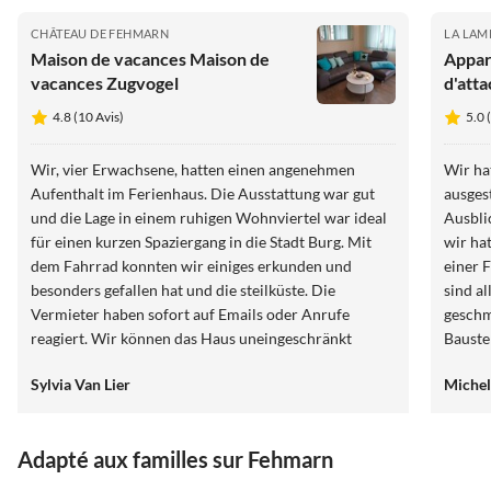
CHÂTEAU DE FEHMARN
LA LAM
Maison de vacances Maison de
Appar
vacances Zugvogel
d'att
4.8 (10 Avis)
5.0 
Wir, vier Erwachsene, hatten einen angenehmen
Wir ha
Aufenthalt im Ferienhaus. Die Ausstattung war gut
ausges
und die Lage in einem ruhigen Wohnviertel war ideal
Ausbli
für einen kurzen Spaziergang in die Stadt Burg. Mit
wir ha
dem Fahrrad konnten wir einiges erkunden und
einer 
besonders gefallen hat und die steilküste. Die
sind a
Vermieter haben sofort auf Emails oder Anrufe
geschm
reagiert. Wir können das Haus uneingeschränkt
Bauste
weiterempfehlen Gruß Fam.van Lier
Leucht
Sylvia Van Lier
Miche
Tag ka
baumel
Wir wa
Adapté aux familles sur Fehmarn
Unterk