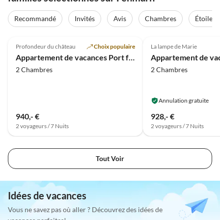
Visite
virtuelle
Recommandé
Invités
Avis
Chambres
Étoiles
Meilleure
4.8
(8)
Annonce
5.0
(3)
Profondeur du château
Choix populaire
La lampe de Marie
Appartement de vacances Port franc sur la plage sud
2 Chambres
2 Chambres
Annulation gratuite
940,- €
928,- €
2 voyageurs / 7 Nuits
2 voyageurs / 7 Nuits
Tout Voir
Idées de vacances
Vous ne savez pas où aller ? Découvrez des idées de