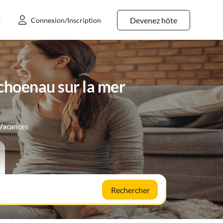
Devenez hôte
s
Connexion/Inscription
choenau sur la mer
 Vacances
Rechercher