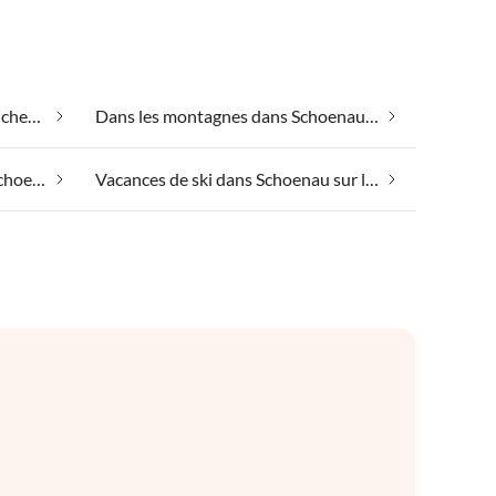
Appartements de vacances pas chers dans Schoenau sur la mer des Rois
Dans les montagnes dans Schoenau sur la mer des Rois
Vacances au bord du lac dans Schoenau sur la mer des Rois
Vacances de ski dans Schoenau sur la mer des Rois