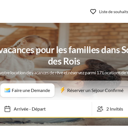
Liste de souhait
acances pour les familles dans S
des Rois
votre location de vacances de rêve et réservez parmi 17 Locations de
Faire une Demande
Réserver un Séjour Confirmé
Arrivée
-
Départ