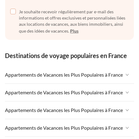
Je souhaite recevoir régulièrement par e-mail des
informations et offres exclusives et personnalisées liées
aux locations de vacances, aux biens immobiliers, ainsi
que des idées de vacances.
Plus
Destinations de voyage populaires en France
Appartements de Vacances les Plus Populaires à France
Appartements de Vacances à France
Appartements de Vacances les Plus Populaires à France
Appartements de Vacances à Paris-Ile de France
Appartements de Vacances à France
Appartements de Vacances les Plus Populaires à France
Appartements de Vacances à Paris
Appartements de Vacances à Paris-Ile de France
Appartements de Vacances à Alpes françaises
Appartements de Vacances à France
Appartements de Vacances les Plus Populaires à France
Appartements de Vacances à Paris
Appartements de Vacances à Côte atlantique
Appartements de Vacances à Paris-Ile de France