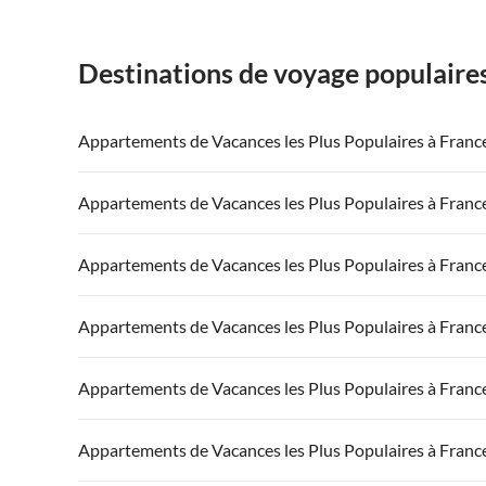
Destinations de voyage populaire
Appartements de Vacances les Plus Populaires à Franc
Appartements de Vacances à France
Appartements
Appartements de Vacances les Plus Populaires à Franc
Appartements de Vacances à Côte atlantique
Appartement
Appartements de Vacances à France
Appartements
Appartements de Vacances les Plus Populaires à Franc
Appartements de Vacances à Côte d'Azur
Appartements de Vacances à Côte atlantique
Appartement
Appartements de Vacances à France
Appartements
Appartements de Vacances les Plus Populaires à Franc
Appartements de Vacances à Côte d'Azur
Appartements de Vacances à Côte atlantique
Appartement
Appartements de Vacances à France
Appartements
Appartements de Vacances les Plus Populaires à Franc
Appartements de Vacances à Côte d'Azur
Appartements de Vacances à Côte atlantique
Appartement
Appartements de Vacances à France
Appartements
Appartements de Vacances les Plus Populaires à Franc
Appartements de Vacances à Côte d'Azur
Appartements de Vacances à Côte atlantique
Appartement