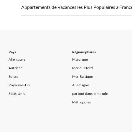
Appartements de Vacances à France
Appartements
Appartements de Vacances les Plus Populaires à Franc
Appartements de Vacances à Côte d'Azur
Appartements de Vacances à Côte atlantique
Appartement
Appartements de Vacances à France
Appartements
Appartements de Vacances à Côte d'Azur
Appartements de Vacances à Côte atlantique
Appartement
Appartements de Vacances à Côte d'Azur
Pays
Régions phares
Allemagne
Majorque
Autriche
Mer du Nord
Suisse
Mer Baltique
Royaume-Uni
Allemagne
États-Unis
partout dans le monde
Métropoles