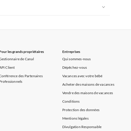
Appartements de Vacances à Alpes françaises
rance
Appartements de Vacances à Provence
Appartements de Vacances à Alpes françaises
rance
Appartements de Vacances à Provence
Pour les grands propriétaires
Entreprises
Gestionnaire de Canal
Qui sommes-nous
API Client
Dépêchez-vous
Conférence des Partenaires
Vacances avec votre bébé
Professionnels
Acheter des maisons de vacances
Vendre des maisons de vacances
Conditions
Protection des données
Mentions légales
Divulgation Responsable