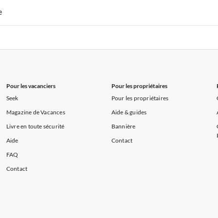
 de Vacances à Paris-Ile de France
Appartements de Vacances à Paris
e
s de Vacances à la Normandie
Appartements de Vacances à Sud de la F
 de Vacances à Paris-Ile de France
Appartements de Vacances à Paris
s de Vacances à la Normandie
Appartements de Vacances à Sud de la F
Pour les vacanciers
Pour les propriétaires
Seek
Pour les propriétaires
Magazine de Vacances
Aide & guides
Livre en toute sécurité
Bannière
Aide
Contact
FAQ
Contact