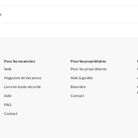
s de Vacances à la Normandie
Appartements de Vacances à Sud de la F
 de Vacances à Paris-Ile de France
Appartements de Vacances à Paris
e
s de Vacances à la Normandie
Appartements de Vacances à Sud de la F
 de Vacances à Paris-Ile de France
Appartements de Vacances à Paris
s de Vacances à la Normandie
Appartements de Vacances à Sud de la F
Pour les vacanciers
Pour les propriétaires
Seek
Pour les propriétaires
Magazine de Vacances
Aide & guides
Livre en toute sécurité
Bannière
Aide
Contact
FAQ
Contact