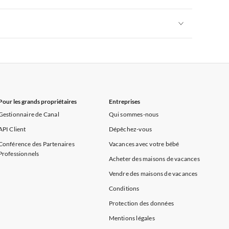
rance
Appartements de Vacances à Provence
Appartements de Vacances à Alpes françaises
rance
Appartements de Vacances à Provence
Appartements de Vacances à Alpes françaises
rance
Appartements de Vacances à Provence
Pour les grands propriétaires
Entreprises
Gestionnaire de Canal
Qui sommes-nous
API Client
Dépêchez-vous
Conférence des Partenaires
Vacances avec votre bébé
Professionnels
Acheter des maisons de vacances
Vendre des maisons de vacances
Conditions
Protection des données
Mentions légales