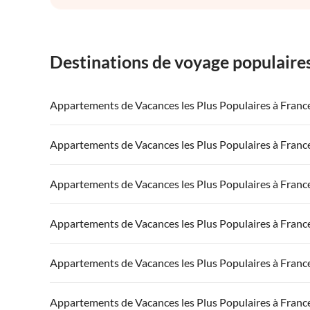
Destinations de voyage populaire
Appartements de Vacances les Plus Populaires à Franc
Appartements de Vacances à France
Appartements
Appartements de Vacances les Plus Populaires à Franc
Appartements de Vacances à Côte atlantique
Appartement
Appartements de Vacances à France
Appartements
Appartements de Vacances les Plus Populaires à Franc
Appartements de Vacances à Côte d'Azur
Appartements de Vacances à Côte atlantique
Appartement
Appartements de Vacances à France
Appartements
Appartements de Vacances les Plus Populaires à Franc
Appartements de Vacances à Côte d'Azur
Appartements de Vacances à Côte atlantique
Appartement
Appartements de Vacances à France
Appartements
Appartements de Vacances les Plus Populaires à Franc
Appartements de Vacances à Côte d'Azur
Appartements de Vacances à Côte atlantique
Appartement
Appartements de Vacances à France
Appartements
Appartements de Vacances les Plus Populaires à Franc