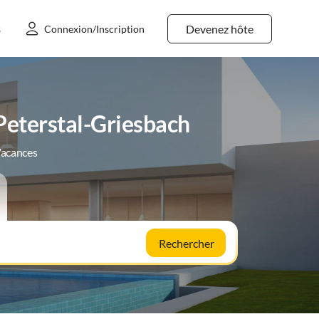
Devenez hôte
s
Connexion/Inscription
Peterstal-Griesbach
Vacances
Rechercher