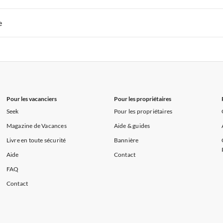
s de Vacances à la Normandie
Appartements de Vacances à Sud de la F
 de Vacances à Paris-Ile de France
Appartements de Vacances à Paris
e
s de Vacances à la Normandie
Appartements de Vacances à Sud de la F
 de Vacances à Paris-Ile de France
Appartements de Vacances à Paris
s de Vacances à la Normandie
Appartements de Vacances à Sud de la F
Pour les vacanciers
Pour les propriétaires
Seek
Pour les propriétaires
Magazine de Vacances
Aide & guides
Livre en toute sécurité
Bannière
Aide
Contact
FAQ
Contact