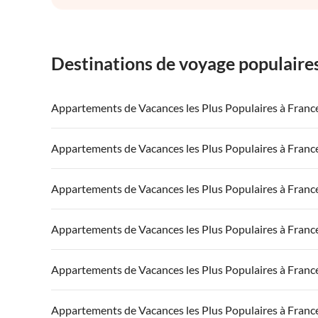
Destinations de voyage populaire
Appartements de Vacances les Plus Populaires à Franc
Appartements de Vacances à France
Appartements
Appartements de Vacances les Plus Populaires à Franc
Appartements de Vacances à Côte atlantique
Appartement
Appartements de Vacances à France
Appartements
Appartements de Vacances les Plus Populaires à Franc
Appartements de Vacances à Côte d'Azur
Appartements de Vacances à Côte atlantique
Appartement
Appartements de Vacances à France
Appartements
Appartements de Vacances les Plus Populaires à Franc
Appartements de Vacances à Côte d'Azur
Appartements de Vacances à Côte atlantique
Appartement
Appartements de Vacances à France
Appartements
Appartements de Vacances les Plus Populaires à Franc
Appartements de Vacances à Côte d'Azur
Appartements de Vacances à Côte atlantique
Appartement
Appartements de Vacances à France
Appartements
Appartements de Vacances les Plus Populaires à Franc