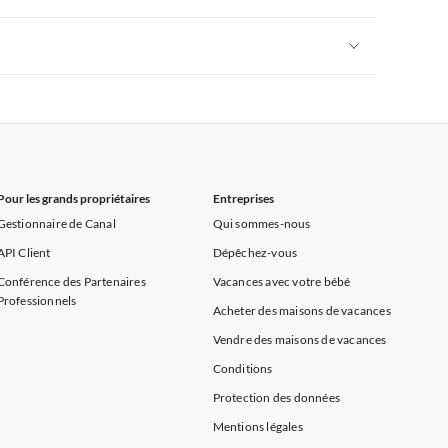
rance
Appartements de Vacances à Provence
Appartements de Vacances à Alpes françaises
rance
Appartements de Vacances à Provence
Appartements de Vacances à Alpes françaises
rance
Appartements de Vacances à Provence
Pour les grands propriétaires
Entreprises
Gestionnaire de Canal
Qui sommes-nous
API Client
Dépêchez-vous
Conférence des Partenaires
Vacances avec votre bébé
Professionnels
Acheter des maisons de vacances
Vendre des maisons de vacances
Conditions
Protection des données
Mentions légales