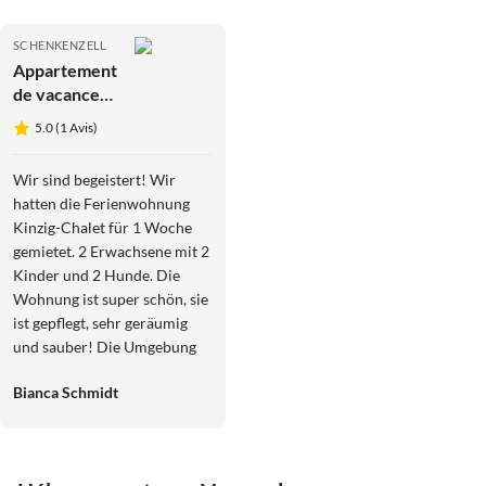
SCHENKENZELL
Appartement
de vacances
Appartement
5.0 (1 Avis)
de vacances
de rêve
Wir sind begeistert! Wir
Kinzig-
hatten die Ferienwohnung
Chalet
Kinzig-Chalet für 1 Woche
gemietet. 2 Erwachsene mit 2
Kinder und 2 Hunde. Die
Wohnung ist super schön, sie
ist gepflegt, sehr geräumig
und sauber! Die Umgebung
ist wunderschön und die
Bianca Schmidt
Menschen vorort sowie der
Inhaber + Mitarbeiter sind
super freundlich! Der ganze
Aufenthalt war traumhaft bei