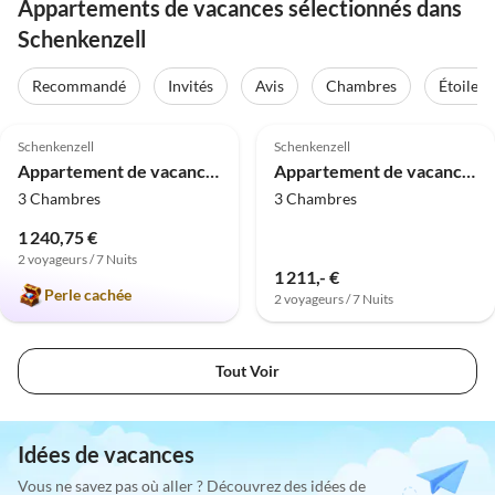
Appartements de vacances sélectionnés dans
Schenkenzell
Recommandé
Invités
Avis
Chambres
Étoiles
5.0
(1)
Schenkenzell
Schenkenzell
Appartement de vacances de rêve Kinzig-Chalet
Appartement de vacances de rêve Kinzigblick
3 Chambres
3 Chambres
1 240,75 €
2 voyageurs / 7 Nuits
1 211,- €
Perle cachée
2 voyageurs / 7 Nuits
Tout Voir
Idées de vacances
Vous ne savez pas où aller ? Découvrez des idées de