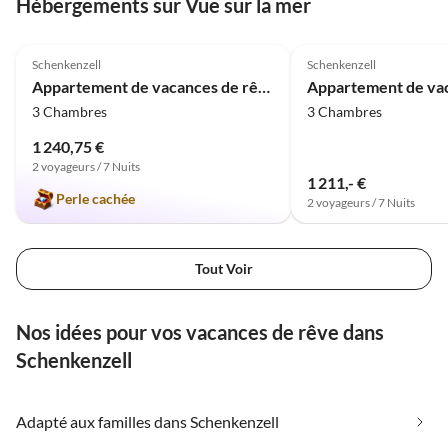
Hébergements sur Vue sur la mer
dieser wunderschönen
Umgebung. Vorort sind wir
5.0
(1)
zur Schenkenburg Ruine
Schenkenzell
Schenkenzell
gewandert und haben im
Appartement de vacances de rêve Kinzig-Chalet
Restaurant Schenkenburg
3 Chambres
3 Chambres
lecker gegessen. Besonders
schöne Ausflugsziele wie
1 240,75 €
Gertelbacher Wasserfälle,
2 voyageurs / 7 Nuits
Triberger Wasserfälle,
1 211,- €
Perle cachée
Allerheiligen Wasserfälle,
2 voyageurs / 7 Nuits
Wutachschlucht, Dietfurter
Wasserfall, Lotenbachklamm
sind +/- 1 Std. mit dem Auto
Tout Voir
entfernt. Und absolut
empfehlenswert!
Nos idées pour vos vacances de rêve dans
Unglaubliche
Naturschönheit, muss man
Schenkenzell
gesehen haben!! Wir
kommen gerne wieder !!
Adapté aux familles dans Schenkenzell