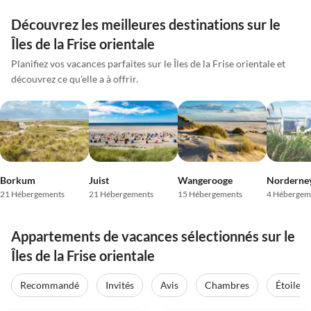
Découvrez les meilleures destinations sur le
Îles de la Frise orientale
Planifiez vos vacances parfaites sur le Îles de la Frise orientale et
découvrez ce qu'elle a à offrir.
Borkum
Juist
Wangerooge
Norderne
21 Hébergements
21 Hébergements
15 Hébergements
4 Hébergem
Appartements de vacances sélectionnés sur le
Îles de la Frise orientale
Recommandé
Invités
Avis
Chambres
Étoiles
4.7
(24)
4.9
(14)