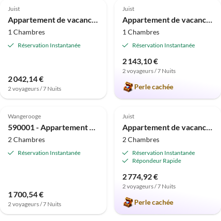
Juist
Juist
Appartement de vacances 3460004 - Appartement Krabbe
Appartement de vacances 3460007 - Appartement Sonne
1 Chambres
1 Chambres
Réservation Instantanée
Réservation Instantanée
2 143,10 €
2 voyageurs / 7 Nuits
2 042,14 €
Perle cachée
2 voyageurs / 7 Nuits
4.8
(14)
4.8
(12)
Wangerooge
Juist
590001 - Appartement de vacances 1
Appartement de vacances 3460010 - Appartement Memmert
2 Chambres
2 Chambres
Réservation Instantanée
Réservation Instantanée
Répondeur Rapide
2 774,92 €
2 voyageurs / 7 Nuits
1 700,54 €
Perle cachée
2 voyageurs / 7 Nuits
4.8
(12)
4.3
(10)