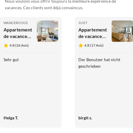
Nous voulons vous offrir toujours la meilleure expérience de
vacances. Ces clients sont déjà convaincus.
WANGEROOGE
JUIST
Appartement
Appartement
de vacances
de vacances
590004 -
3460002 -
4.8 (26 Avis)
4.8 (17 Avis)
Appartement
Appartement
de vacances
Seestern
Sehr gut
Der Benutzer hat nicht
4
geschrieben
Helga T.
birgit s.