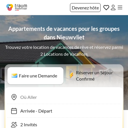
Devenez hôte
Appartements de vacances pour les groupes
dans Nieuwvliet
Trouvez votre location de vacances de rêve et réservez parmi
2 Locations de Vacances
Réserver un Séjour
Faire une Demande
Confirmé
Arrivée
-
Départ