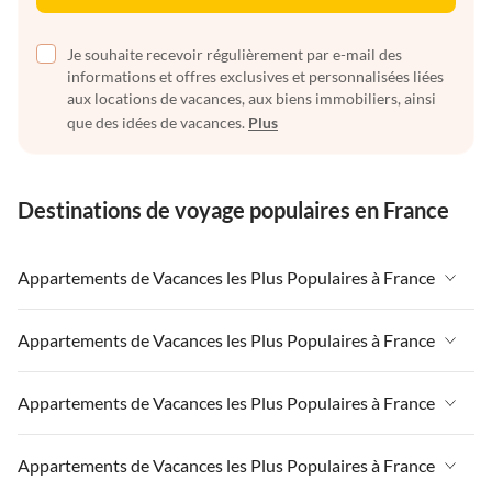
Je souhaite recevoir régulièrement par e-mail des
informations et offres exclusives et personnalisées liées
aux locations de vacances, aux biens immobiliers, ainsi
que des idées de vacances.
Plus
Destinations de voyage populaires en France
Appartements de Vacances les Plus Populaires à France
Appartements de Vacances à France
Appartements de Vacances les Plus Populaires à France
Appartements de Vacances à Paris-Ile de France
Appartements de Vacances à France
Appartements de Vacances les Plus Populaires à France
Appartements de Vacances à Paris
Appartements de Vacances à Paris-Ile de France
Appartements de Vacances à Alpes françaises
Appartements de Vacances à France
Appartements de Vacances les Plus Populaires à France
Appartements de Vacances à Paris