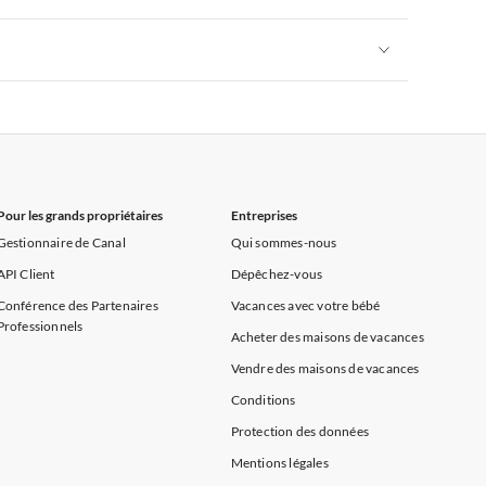
rance
Appartements de Vacances à Provence
Appartements de Vacances à Alpes françaises
rance
Appartements de Vacances à Provence
Appartements de Vacances à Alpes françaises
rance
Appartements de Vacances à Provence
Pour les grands propriétaires
Entreprises
Gestionnaire de Canal
Qui sommes-nous
API Client
Dépêchez-vous
Conférence des Partenaires
Vacances avec votre bébé
Professionnels
Acheter des maisons de vacances
Vendre des maisons de vacances
Conditions
Protection des données
Mentions légales