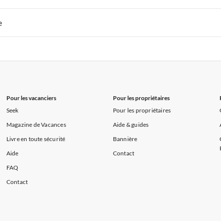
s de Vacances à la Normandie
Appartements de Vacances à Sud de la F
 de Vacances à Paris-Ile de France
Appartements de Vacances à Paris
e
s de Vacances à la Normandie
Appartements de Vacances à Sud de la F
 de Vacances à Paris-Ile de France
Appartements de Vacances à Paris
s de Vacances à la Normandie
Appartements de Vacances à Sud de la F
Pour les vacanciers
Pour les propriétaires
Seek
Pour les propriétaires
Magazine de Vacances
Aide & guides
Livre en toute sécurité
Bannière
Aide
Contact
FAQ
Contact