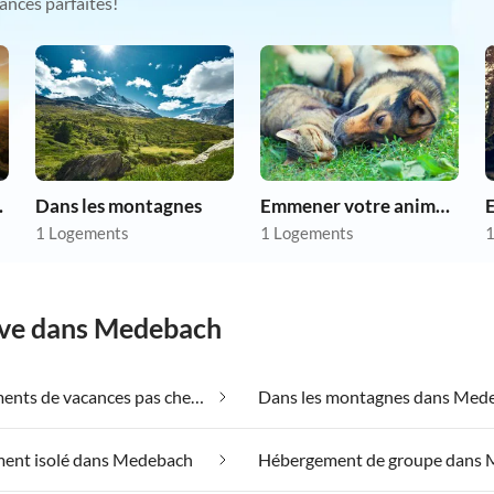
ances parfaites!
as chers
Dans les montagnes
Emmener votre animal en vacances
1 Logements
1 Logements
1
rêve dans Medebach
Appartements de vacances pas chers dans Medebach
Dans les montagnes dans Med
ent isolé dans Medebach