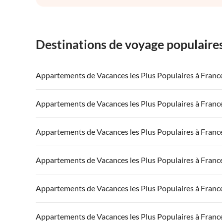
Destinations de voyage populaire
Appartements de Vacances les Plus Populaires à Franc
Appartements de Vacances à France
Appartements
Appartements de Vacances les Plus Populaires à Franc
Appartements de Vacances à Côte atlantique
Appartement
Appartements de Vacances à France
Appartements
Appartements de Vacances les Plus Populaires à Franc
Appartements de Vacances à Côte d'Azur
Appartements de Vacances à Côte atlantique
Appartement
Appartements de Vacances à France
Appartements
Appartements de Vacances les Plus Populaires à Franc
Appartements de Vacances à Côte d'Azur
Appartements de Vacances à Côte atlantique
Appartement
Appartements de Vacances à France
Appartements
Appartements de Vacances les Plus Populaires à Franc
Appartements de Vacances à Côte d'Azur
Appartements de Vacances à Côte atlantique
Appartement
Appartements de Vacances à France
Appartements
Appartements de Vacances les Plus Populaires à Franc