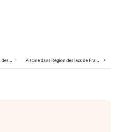
Emplacement isolé dans Région des lacs de Franconie
Piscine dans Région des lacs de Franconie