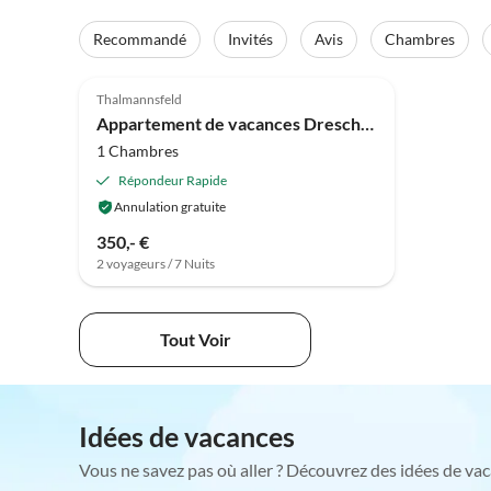
Recommandé
Invités
Avis
Chambres
4.9
(37)
Thalmannsfeld
Appartement de vacances Drescher
1 Chambres
Répondeur Rapide
Annulation gratuite
350,- €
2 voyageurs / 7 Nuits
Tout Voir
Idées de vacances
Vous ne savez pas où aller ? Découvrez des idées de vac