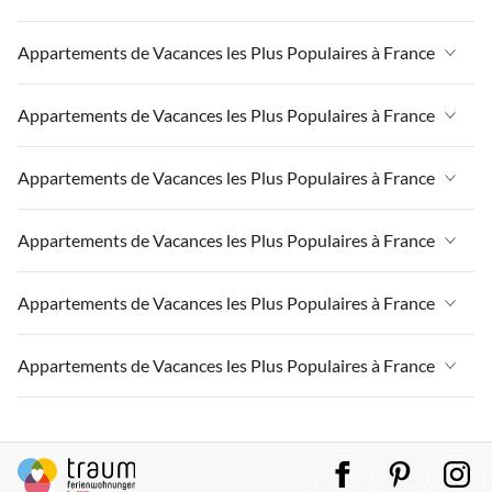
Appartements de Vacances à France
Appartements de Vacances les Plus Populaires à France
Appartements de Vacances à Paris-Ile de France
Appartements de Vacances à France
Appartements de Vacances les Plus Populaires à France
Appartements de Vacances à Paris
Appartements de Vacances à Paris-Ile de France
Appartements de Vacances à Alpes françaises
Appartements de Vacances à France
Appartements de Vacances les Plus Populaires à France
Appartements de Vacances à Paris
Appartements de Vacances à Côte atlantique
Appartements de Vacances à Paris-Ile de France
Appartements de Vacances à Alpes françaises
Appartements de Vacances à France
Appartements de Vacances les Plus Populaires à France
Appartements de Vacances à la Normandie
Appartements de Vacances à Paris
Appartements de Vacances à Côte atlantique
Appartements de Vacances à Paris-Ile de France
Appartements de Vacances à Sud de la France
Appartements de Vacances à Alpes françaises
Appartements de Vacances à France
Appartements de Vacances les Plus Populaires à France
Appartements de Vacances à la Normandie
Appartements de Vacances à Paris
Appartements de Vacances à Provence
Appartements de Vacances à Côte atlantique
Appartements de Vacances à Paris-Ile de France
Appartements de Vacances à Sud de la France
Appartements de Vacances à Alpes françaises
Appartements de Vacances à France
Appartements de Vacances les Plus Populaires à France
Appartements de Vacances à Côte d'Azur
Appartements de Vacances à la Normandie
Appartements de Vacances à Paris
Appartements de Vacances à Provence
Appartements de Vacances à Côte atlantique
Appartements de Vacances à Paris-Ile de France
Appartements de Vacances à Sud de la France
Appartements de Vacances à Alpes françaises
Appartements de Vacances à France
Appartements de Vacances à Côte d'Azur
Appartements de Vacances à la Normandie
Appartements de Vacances à Paris
Appartements de Vacances à Provence
Appartements de Vacances à Côte atlantique
Appartements de Vacances à Paris-Ile de France
Appartements de Vacances à Sud de la France
Appartements de Vacances à Alpes françaises
Appartements de Vacances à Côte d'Azur