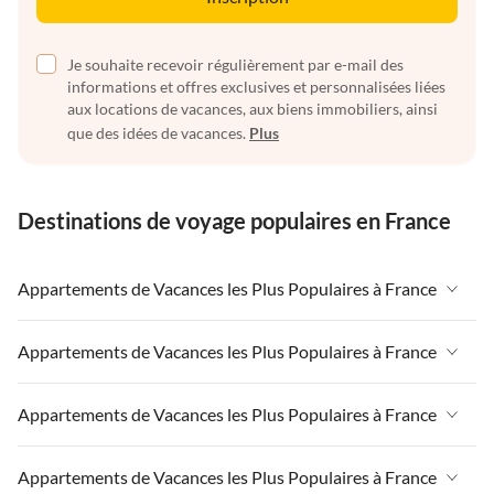
Je souhaite recevoir régulièrement par e-mail des
informations et offres exclusives et personnalisées liées
aux locations de vacances, aux biens immobiliers, ainsi
que des idées de vacances.
Plus
Destinations de voyage populaires en France
Appartements de Vacances les Plus Populaires à France
Appartements de Vacances à France
Appartements de Vacances les Plus Populaires à France
Appartements de Vacances à Paris-Ile de France
Appartements de Vacances à France
Appartements de Vacances les Plus Populaires à France
Appartements de Vacances à Paris
Appartements de Vacances à Paris-Ile de France
Appartements de Vacances à Alpes françaises
Appartements de Vacances à France
Appartements de Vacances les Plus Populaires à France
Appartements de Vacances à Paris