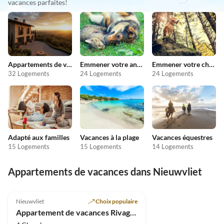
vacances parfaites!
Appartements de vacances pas chers
Emmener votre animal en vacances
Emmener votre chien en vacances
32 Logements
24 Logements
24 Logements
Adapté aux familles
Vacances à la plage
Vacances équestres
15 Logements
15 Logements
14 Logements
Appartements de vacances dans Nieuwvliet
3.3
(1)
Nieuwvliet
Choix populaire
Appartement de vacances Rivage 30