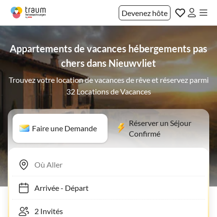
Devenez hôte
Appartements de vacances hébergements pas
chers dans Nieuwvliet
Trouvez votre location de vacances de rêve et réservez parmi
32 Locations de Vacances
Réserver un Séjour
Faire une Demande
Confirmé
Arrivée
-
Départ