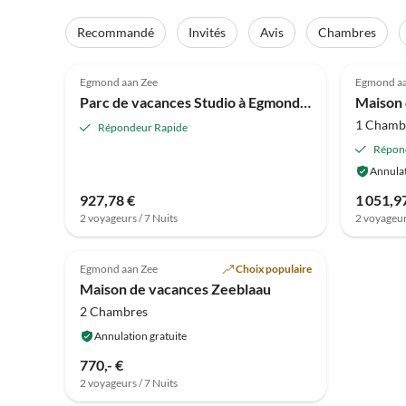
Recommandé
Invités
Avis
Chambres
3.8
(46)
4.3
Egmond aan Zee
Egmond aa
Parc de vacances Studio à Egmond près de la plage
1 Chamb
Répondeur Rapide
Répon
Annulat
927,78 €
1 051,9
2 voyageurs / 7 Nuits
2 voyageur
5.0
(3)
Egmond aan Zee
Choix populaire
Maison de vacances Zeeblaau
2 Chambres
Annulation gratuite
770,- €
2 voyageurs / 7 Nuits