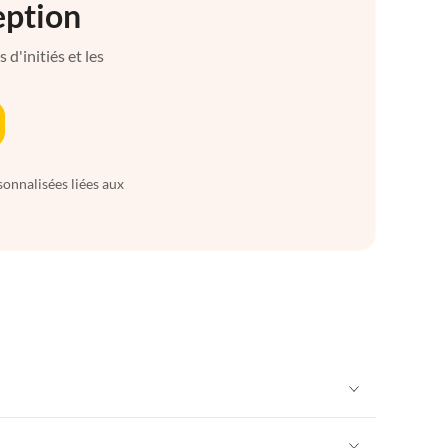
eption
d'initiés et les
sonnalisées liées aux
Appartements de Vacances à Alpes françaises