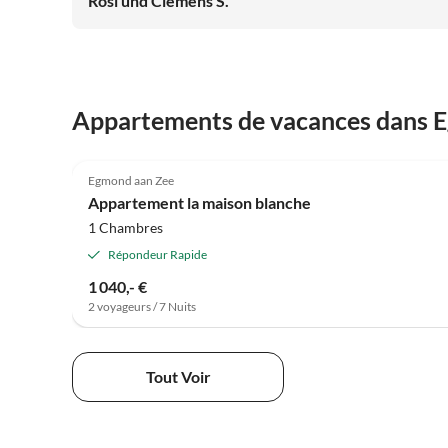
Rosi und Clemens S.
Appartements de vacances dans 
5.0
(22)
Egmond aan Zee
Appartement la maison blanche
1 Chambres
Répondeur Rapide
1 040,- €
2 voyageurs / 7 Nuits
Tout Voir