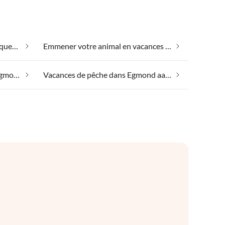
Convient aux personnes allergiques dans Egmond aan Zee
Emmener votre animal en vacances dans Egmond aan Zee
Vacances au bord du lac dans Egmond aan Zee
Vacances de pêche dans Egmond aan Zee