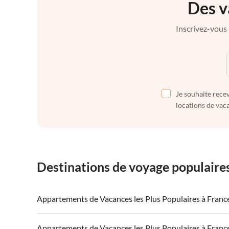
Des v
Inscrivez-vous 
Je souhaite recev
locations de vaca
Destinations de voyage populaire
Appartements de Vacances les Plus Populaires à Franc
Appartements de Vacances à France
Appartements
Appartements de Vacances les Plus Populaires à Franc