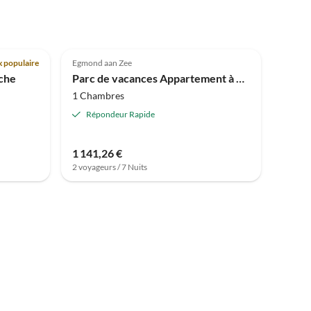
Meilleure
Annonce
3.9
(14)
 populaire
Egmond aan Zee
che
Parc de vacances Appartement à Egmond près de la plage
1 Chambres
Répondeur Rapide
1 141,26 €
2 voyageurs / 7 Nuits