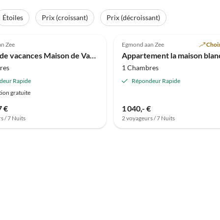
Étoiles
Prix (croissant)
Prix (décroissant)
(40)
5.0
(22)
n Zee
Egmond aan Zee
Choix
Maison de vacances Maison de Vacances Egmond Plage
Appartement la maison blan
res
1 Chambres
deur Rapide
Répondeur Rapide
ion gratuite
7 €
1 040,- €
s / 7 Nuits
2 voyageurs / 7 Nuits