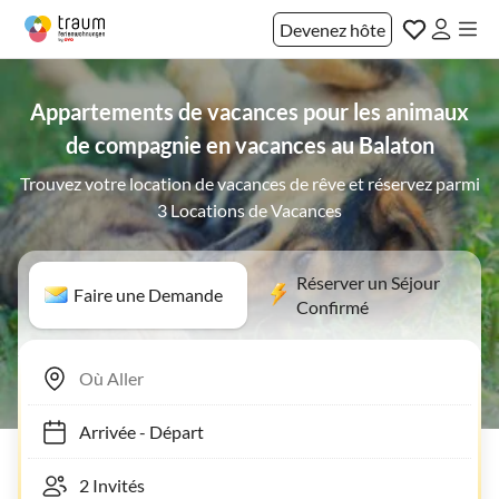
Devenez hôte
Appartements de vacances pour les animaux
de compagnie en vacances au Balaton
Trouvez votre location de vacances de rêve et réservez parmi
3 Locations de Vacances
Réserver un Séjour
Faire une Demande
Confirmé
Arrivée
-
Départ