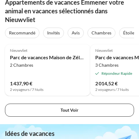
Appartements de vacances Emmener votre
animal en vacances sélectionnés dans
Nieuwvliet
Recommandé
Invités
Avis
Chambres
Étoiles
4.0
(47)
4.1
(12)
Nieuwvliet
Nieuwvliet
Parc de vacances Maison de Zélande pour tous les âges
2 Chambres
3 Chambres
Répondeur Rapide
1 437,90 €
2 014,52 €
2 voyageurs / 7 Nuits
2 voyageurs / 7 Nuits
Tout Voir
Idées de vacances