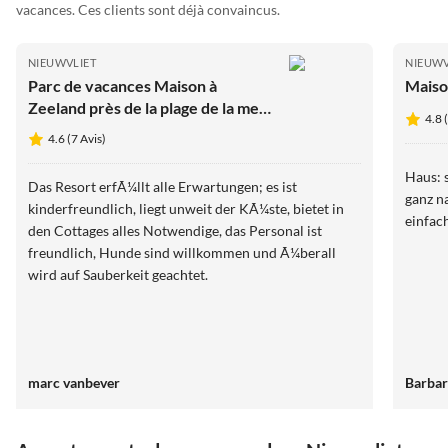
vacances. Ces clients sont déjà convaincus.
NIEUWVLIET
NIEUWV
Parc de vacances Maison à
Maiso
Zeeland près de la plage de la mer
4.8 
du Nord
4.6 (7 Avis)
Haus: 
Das Resort erfÃ¼llt alle Erwartungen; es ist
ganz n
kinderfreundlich, liegt unweit der KÃ¼ste, bietet in
einfac
den Cottages alles Notwendige, das Personal ist
freundlich, Hunde sind willkommen und Ã¼berall
wird auf Sauberkeit geachtet.
marc vanbever
Barbar