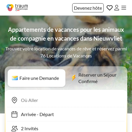
Devenez hôte
Appartements de vacances pour les animaux
de compagnie en vacances dans Nieuwvliet
Trouvez votre location de vacances de rêve et réservez parmi
76 Locations de Vacances
Réserver un Séjour
Faire une Demande
Confirmé
Arrivée
-
Départ