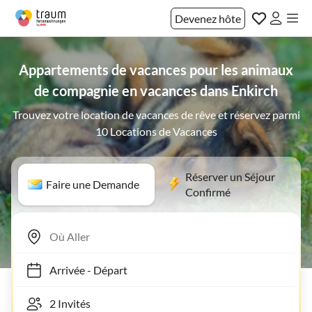
Devenez hôte
Appartements de vacances pour les animaux
de compagnie en vacances dans Enkirch
Trouvez votre location de vacances de rêve et réservez parmi
10 Locations de Vacances
Réserver un Séjour
Faire une Demande
Confirmé
Arrivée
-
Départ