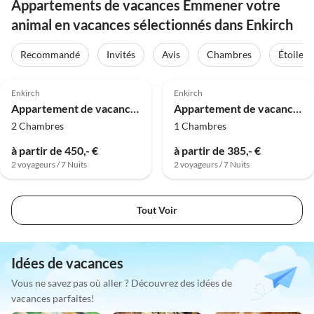
Appartements de vacances Emmener votre
animal en vacances sélectionnés dans Enkirch
Recommandé
Invités
Avis
Chambres
Étoiles
4.8
(18)
5.0
(8)
Enkirch
Enkirch
Appartement de vacances Cochem
Appartement de vacances Bernkastel
2 Chambres
1 Chambres
à partir de 450,- €
à partir de 385,- €
2 voyageurs / 7 Nuits
2 voyageurs / 7 Nuits
Tout Voir
Idées de vacances
Vous ne savez pas où aller ? Découvrez des idées de
vacances parfaites!