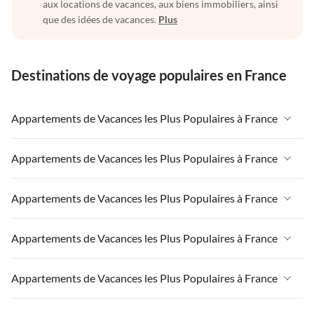
aux locations de vacances, aux biens immobiliers, ainsi
que des idées de vacances.
Plus
Destinations de voyage populaires en France
Appartements de Vacances les Plus Populaires à France
Appartements de Vacances à France
Appartements de Vacances les Plus Populaires à France
Appartements de Vacances à Paris-Ile de France
Appartements de Vacances à France
Appartements de Vacances les Plus Populaires à France
Appartements de Vacances à Paris
Appartements de Vacances à Paris-Ile de France
Appartements de Vacances à Alpes françaises
Appartements de Vacances à France
Appartements de Vacances les Plus Populaires à France
Appartements de Vacances à Paris
Appartements de Vacances à Côte atlantique
Appartements de Vacances à Paris-Ile de France
Appartements de Vacances à Alpes françaises
Appartements de Vacances à France
Appartements de Vacances les Plus Populaires à France
Appartements de Vacances à la Normandie
Appartements de Vacances à Paris
Appartements de Vacances à Côte atlantique
Appartements de Vacances à Paris-Ile de France
Appartements de Vacances à Sud de la France
Appartements de Vacances à Alpes françaises