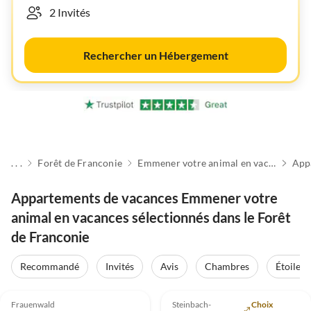
Rechercher un Hébergement
. . .
Forêt de Franconie
Emmener votre animal en vacances
App
Appartements de vacances Emmener votre
animal en vacances sélectionnés dans le Forêt
de Franconie
Recommandé
Invités
Avis
Chambres
Étoiles
4.2
(38)
5.0
(22)
Frauenwald
Steinbach-
Choix