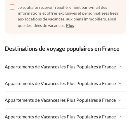
Je souhaite recevoir régulièrement par e-mail des
informations et offres exclusives et personnalisées liées
aux locations de vacances, aux biens immobiliers, ainsi
que des idées de vacances.
Plus
Destinations de voyage populaires en France
Appartements de Vacances les Plus Populaires à France
Appartements de Vacances à France
Appartements de Vacances les Plus Populaires à France
Appartements de Vacances à Paris-Ile de France
Appartements de Vacances à France
Appartements de Vacances les Plus Populaires à France
Appartements de Vacances à Paris
Appartements de Vacances à Paris-Ile de France
Appartements de Vacances à Alpes françaises
Appartements de Vacances à France
Appartements de Vacances les Plus Populaires à France
Appartements de Vacances à Paris
Appartements de Vacances à Côte atlantique
Appartements de Vacances à Paris-Ile de France
Appartements de Vacances à Alpes françaises