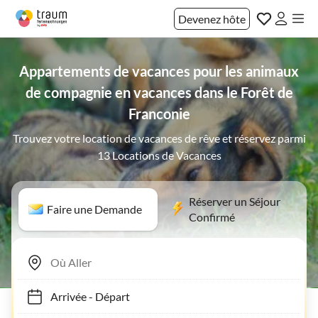
Devenez hôte
Appartements de vacances pour les animaux
de compagnie en vacances dans le Forêt de
Franconie
Trouvez votre location de vacances de rêve et réservez parmi
13 Locations de Vacances
Réserver un Séjour
Faire une Demande
Confirmé
Arrivée
-
Départ