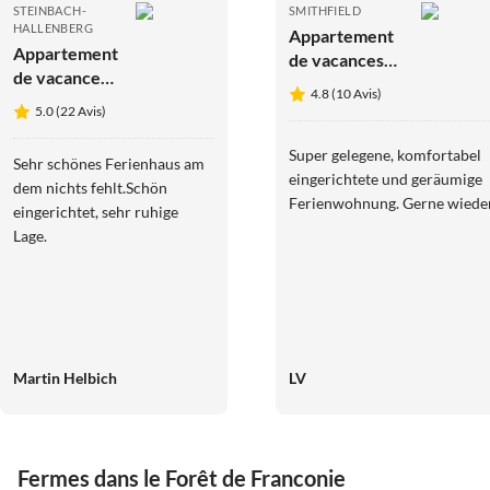
STEINBACH-
SMITHFIELD
HALLENBERG
Appartement
Appartement
de vacances
de vacances
Schneekopf
4.8 (10 Avis)
Juchheim
dans la
5.0 (22 Avis)
Résidence
Rennsteigblick
Super gelegene, komfortabel
Sehr schönes Ferienhaus am
eingerichtete und geräumige
dem nichts fehlt.Schön
Ferienwohnung. Gerne wiede
eingerichtet, sehr ruhige
Lage.
Martin Helbich
LV
Fermes dans le Forêt de Franconie