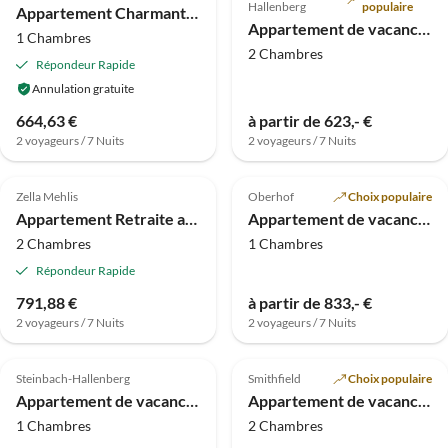
Hallenberg
populaire
Appartement Charmant appartement de vacances sur le sentier de Thuringe
Appartement de vacances Juchheim
1 Chambres
2 Chambres
Répondeur Rapide
Annulation gratuite
664,63 €
à partir de 623,- €
2 voyageurs / 7 Nuits
2 voyageurs / 7 Nuits
4.0
(2)
Zella Mehlis
Oberhof
Choix populaire
Appartement Retraite avec vue sur la forêt
Appartement de vacances Petit Château Forestier
2 Chambres
1 Chambres
Répondeur Rapide
791,88 €
à partir de 833,- €
2 voyageurs / 7 Nuits
2 voyageurs / 7 Nuits
Steinbach-Hallenberg
Smithfield
Choix populaire
Appartement de vacances dans la station balnéaire
Appartement de vacances Maison d'Appartements Hackbarth
1 Chambres
2 Chambres