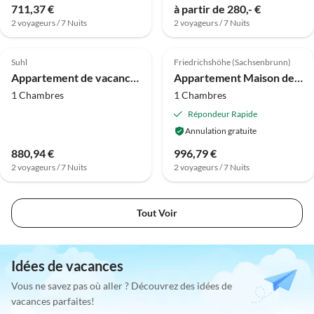
711,37 €
à partir de 280,- €
2 voyageurs / 7 Nuits
2 voyageurs / 7 Nuits
Suhl
Friedrichshöhe (Sachsenbrunn)
Appartement de vacances pour 4 personnes à Suhl
Appartement Maison de vacances avec terrasse
1 Chambres
1 Chambres
Répondeur Rapide
Annulation gratuite
880,94 €
996,79 €
2 voyageurs / 7 Nuits
2 voyageurs / 7 Nuits
Tout Voir
Idées de vacances
Vous ne savez pas où aller ? Découvrez des idées de
vacances parfaites!