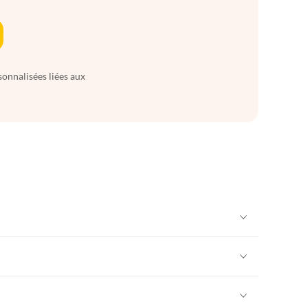
sonnalisées liées aux
Appartements de Vacances à Alpes françaises
rance
Appartements de Vacances à Provence
Appartements de Vacances à Alpes françaises