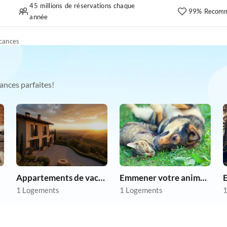
45 millions de réservations chaque
99% Recomm
année
cances
ances parfaites!
Appartements de vacances pas chers
Emmener votre animal en vacances
1 Logements
1 Logements
1