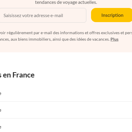
tendances de voyage actuelles.
Inscription
oir régulièrement par e-mail des informations et offres exclusives et per
nces, aux biens immobiliers, ainsi que des idées de vacances.
Plus
s en France
e
 de Vacances à Paris-Ile de France
Appartements de Vacances à Paris
e
s de Vacances à la Normandie
Appartements de Vacances à Sud de la F
 de Vacances à Paris-Ile de France
Appartements de Vacances à Paris
e