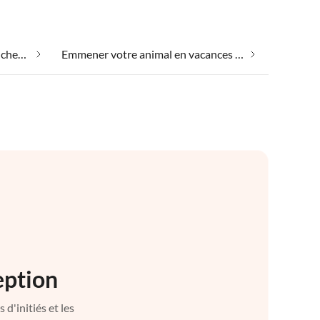
Appartements de vacances pas chers dans Concarneau
Emmener votre animal en vacances dans Concarneau
eption
d'initiés et les