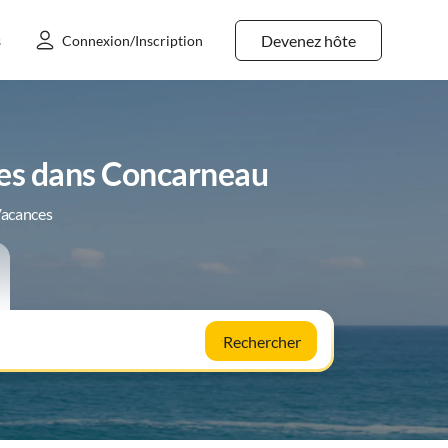
Devenez hôte
s
Connexion/Inscription
res dans Concarneau
Vacances
Rechercher