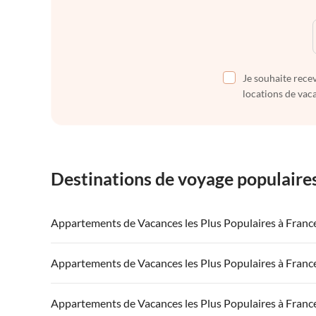
Je souhaite recev
locations de vaca
Destinations de voyage populaire
Appartements de Vacances les Plus Populaires à Franc
Appartements de Vacances à France
Appartements
Appartements de Vacances les Plus Populaires à Franc
Appartements de Vacances à Côte atlantique
Appartement
Appartements de Vacances à France
Appartements
Appartements de Vacances les Plus Populaires à Franc
Appartements de Vacances à Côte d'Azur