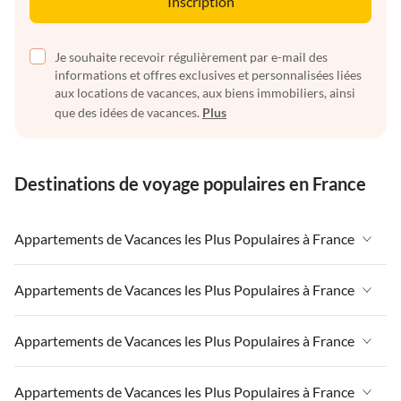
Inscription
Je souhaite recevoir régulièrement par e-mail des
informations et offres exclusives et personnalisées liées
aux locations de vacances, aux biens immobiliers, ainsi
que des idées de vacances.
Plus
Destinations de voyage populaires en France
Appartements de Vacances les Plus Populaires à France
Appartements de Vacances à France
Appartements de Vacances les Plus Populaires à France
Appartements de Vacances à Paris-Ile de France
Appartements de Vacances à France
Appartements de Vacances les Plus Populaires à France
Appartements de Vacances à Paris
Appartements de Vacances à Paris-Ile de France
Appartements de Vacances à Alpes françaises
Appartements de Vacances à France
Appartements de Vacances les Plus Populaires à France