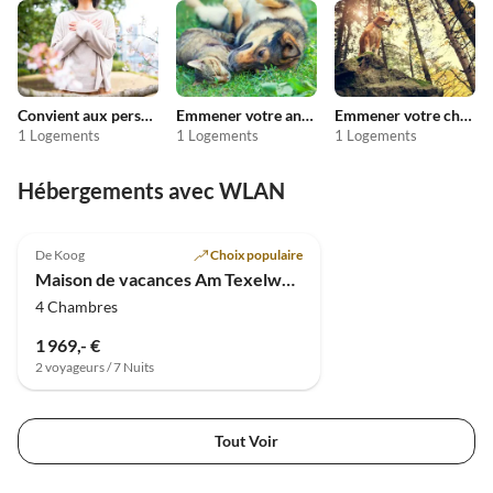
Convient aux personnes allergiques
Emmener votre animal en vacances
Emmener votre chien en vacances
1 Logements
1 Logements
1 Logements
Hébergements avec WLAN
De Koog
Choix populaire
Maison de vacances Am Texelwald - Pelikaanweg 55
4 Chambres
1 969,- €
2 voyageurs / 7 Nuits
Tout Voir