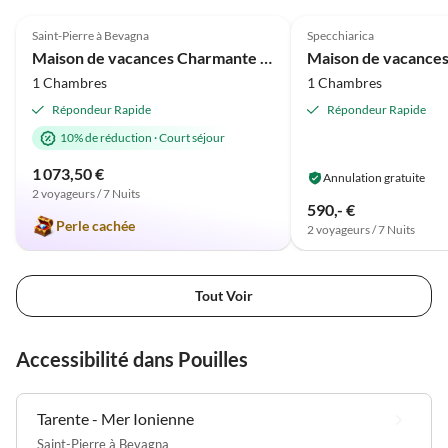
4.9
(28)
Annonce
Saint-Pierre à Bevagna
Specchiarica
Maison de vacances Charmante Petite Villa Trullissimo Marchese
1 Chambres
1 Chambres
Répondeur Rapide
Répondeur Rapide
10% de réduction
·
Court séjour
1 073,50 €
Annulation gratuite
2 voyageurs / 7 Nuits
590,- €
Perle cachée
2 voyageurs / 7 Nuits
Tout Voir
Accessibilité dans Pouilles
Tarente - Mer Ionienne
Saint-Pierre à Bevagna