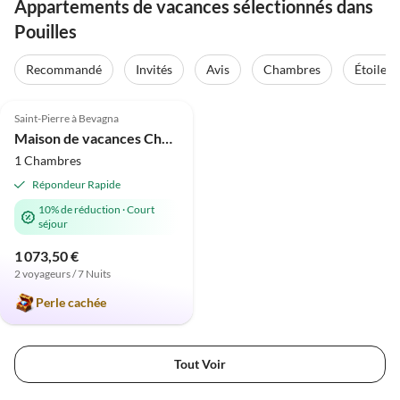
Appartements de vacances sélectionnés dans
Pouilles
Recommandé
Invités
Avis
Chambres
Étoiles
Meilleure
4.9
(28)
Annonce
Saint-Pierre à Bevagna
Maison de vacances Charmante Petite Villa Trullissimo Marchese
1 Chambres
Répondeur Rapide
10% de réduction
·
Court
séjour
1 073,50 €
2 voyageurs / 7 Nuits
Perle cachée
Tout Voir