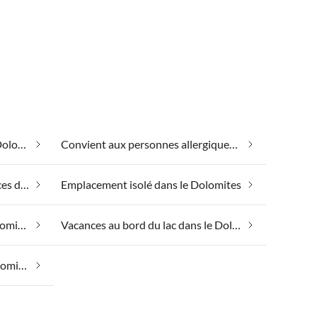
Bien-être le week-end dans le Dolomites
Convient aux personnes allergiques dans le Dolomites
Emmener votre chien en vacances dans le Dolomites
Emplacement isolé dans le Dolomites
Spa santé et beauté dans le Dolomites
Vacances au bord du lac dans le Dolomites
Vacances équestres dans le Dolomites