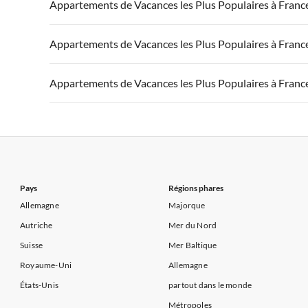
Appartements de Vacances à France
Appartements
Appartements de Vacances les Plus Populaires à Franc
Appartements de Vacances à Côte d'Azur
Appartements de Vacances à Côte atlantique
Appartement
Appartements de Vacances à France
Appartements
Appartements de Vacances les Plus Populaires à Franc
Appartements de Vacances à Côte d'Azur
Appartements de Vacances à Côte atlantique
Appartement
Appartements de Vacances à France
Appartements
Appartements de Vacances les Plus Populaires à Franc
Appartements de Vacances à Côte d'Azur
Appartements de Vacances à Côte atlantique
Appartement
Appartements de Vacances à France
Appartements
Appartements de Vacances à Côte d'Azur
Appartements de Vacances à Côte atlantique
Appartement
Appartements de Vacances à Côte d'Azur
Pays
Régions phares
Allemagne
Majorque
Autriche
Mer du Nord
Suisse
Mer Baltique
Royaume-Uni
Allemagne
États-Unis
partout dans le monde
Métropoles