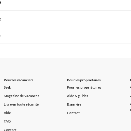
 de Vacances à Paris-Ile de France
Appartements de Vacances à Paris
e
s de Vacances à la Normandie
Appartements de Vacances à Sud de la F
 de Vacances à Paris-Ile de France
Appartements de Vacances à Paris
e
s de Vacances à la Normandie
Appartements de Vacances à Sud de la F
 de Vacances à Paris-Ile de France
Appartements de Vacances à Paris
e
s de Vacances à la Normandie
Appartements de Vacances à Sud de la F
 de Vacances à Paris-Ile de France
Appartements de Vacances à Paris
s de Vacances à la Normandie
Appartements de Vacances à Sud de la F
Pour les vacanciers
Pour les propriétaires
Seek
Pour les propriétaires
Magazine de Vacances
Aide & guides
Livre en toute sécurité
Bannière
Aide
Contact
FAQ
Contact