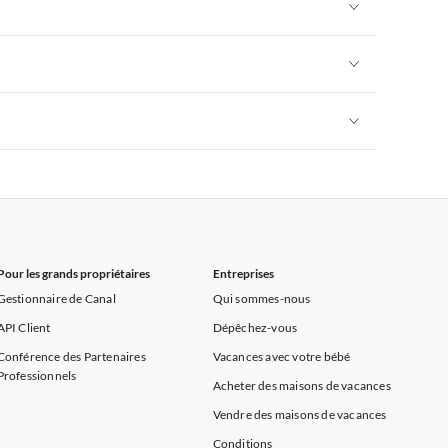
Appartements de Vacances à Alpes françaises
rance
Appartements de Vacances à Provence
Appartements de Vacances à Alpes françaises
rance
Appartements de Vacances à Provence
Appartements de Vacances à Alpes françaises
rance
Appartements de Vacances à Provence
Appartements de Vacances à Alpes françaises
rance
Appartements de Vacances à Provence
Pour les grands propriétaires
Entreprises
Gestionnaire de Canal
Qui sommes-nous
API Client
Dépêchez-vous
Conférence des Partenaires
Vacances avec votre bébé
Professionnels
Acheter des maisons de vacances
Vendre des maisons de vacances
Conditions