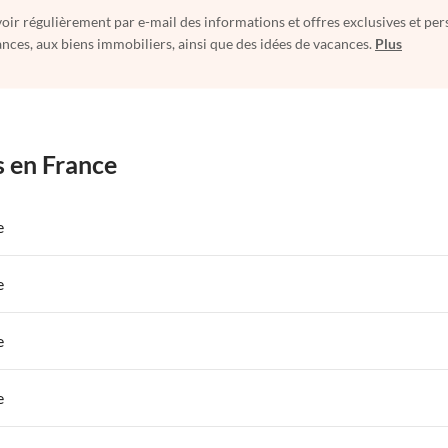
oir régulièrement par e-mail des informations et offres exclusives et per
nces, aux biens immobiliers, ainsi que des idées de vacances.
Plus
s en France
e
 de Vacances à Paris-Ile de France
Appartements de Vacances à Paris
e
s de Vacances à la Normandie
Appartements de Vacances à Sud de la F
 de Vacances à Paris-Ile de France
Appartements de Vacances à Paris
e
s de Vacances à la Normandie
Appartements de Vacances à Sud de la F
 de Vacances à Paris-Ile de France
Appartements de Vacances à Paris
e
s de Vacances à la Normandie
Appartements de Vacances à Sud de la F