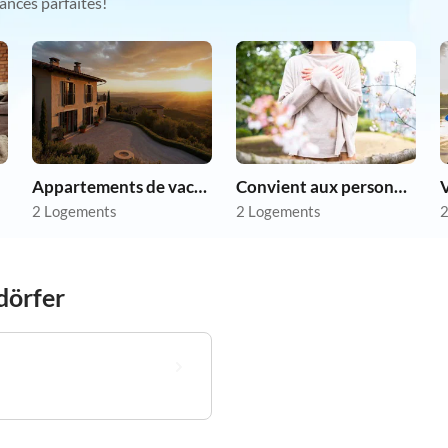
ances parfaites!
Appartements de vacances pas chers
Convient aux personnes allergiques
2 Logements
2 Logements
2
idörfer