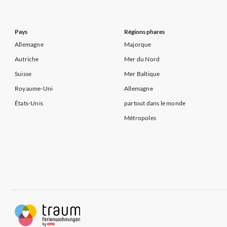
Appartements de Vacances à Côte d'Azur
Pays
Régions phares
Allemagne
Majorque
Autriche
Mer du Nord
Suisse
Mer Baltique
Royaume-Uni
Allemagne
États-Unis
partout dans le monde
Métropoles