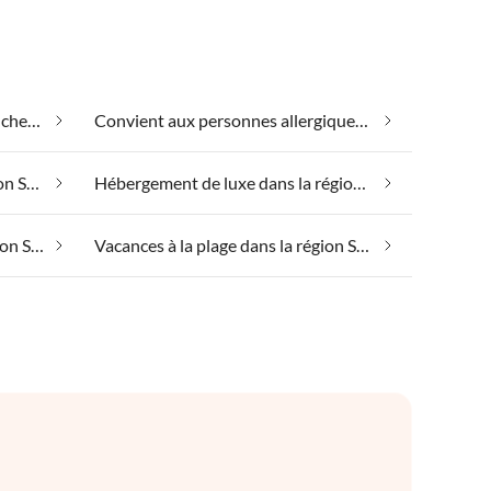
Appartements de vacances pas chers dans la région Schleidörfer
Convient aux personnes allergiques dans la région Schleidörfer
Emplacement isolé dans la région Schleidörfer
Hébergement de luxe dans la région Schleidörfer
Vacances à la ferme dans la région Schleidörfer
Vacances à la plage dans la région Schleidörfer