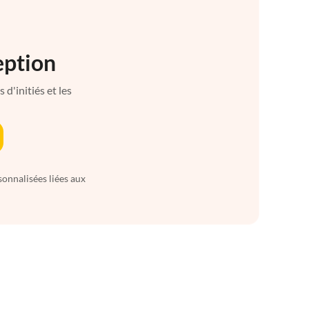
eption
d'initiés et les
sonnalisées liées aux