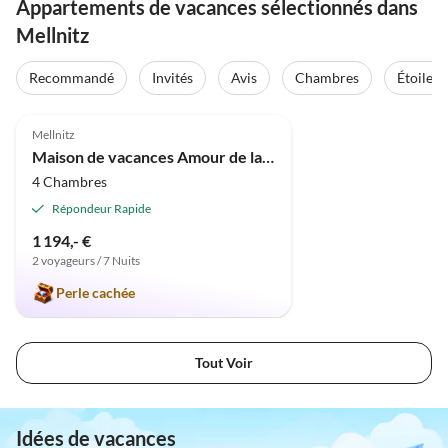
Appartements de vacances sélectionnés dans
Mellnitz
Recommandé
Invités
Avis
Chambres
Étoiles
Meilleure
5.0
(11)
Annonce
Mellnitz
Maison de vacances Amour de la campagne sous le chaume à Rügen
4 Chambres
Répondeur Rapide
1 194,- €
2 voyageurs / 7 Nuits
Perle cachée
Tout Voir
Idées de vacances