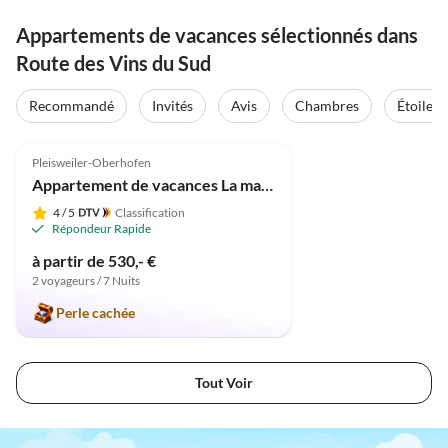
Appartements de vacances sélectionnés dans
Route des Vins du Sud
Recommandé
Invités
Avis
Chambres
Étoiles
Meilleure
5.0
(50)
Annonce
Pleisweiler-Oberhofen
Appartement de vacances La maison bleue
4
/ 5
Classification
Répondeur Rapide
à partir de 530,- €
2 voyageurs / 7 Nuits
Perle cachée
Tout Voir