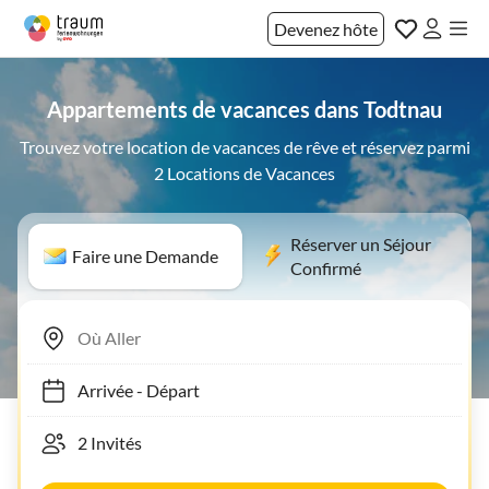
Devenez hôte
Appartements de vacances dans Todtnau
Trouvez votre location de vacances de rêve et réservez parmi
2 Locations de Vacances
Réserver un Séjour
Faire une Demande
Confirmé
Arrivée
-
Départ