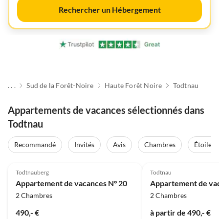
Rechercher un Hébergement
. . .
Sud de la Forêt-Noire
Haute Forêt Noire
Todtnau
Appartements de vacances sélectionnés dans
Todtnau
Recommandé
Invités
Avis
Chambres
Étoiles
Meilleure
4.5
(1)
Annonce
Todtnauberg
Todtnau
Appartement de vacances N° 20
Appartement de va
2 Chambres
2 Chambres
490,- €
à partir de 490,- €