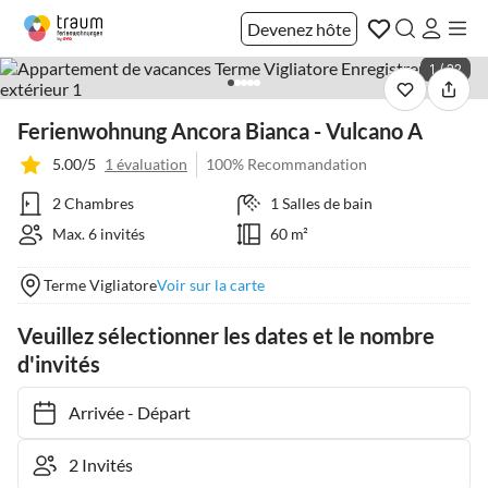
Devenez hôte
1 / 22
Ferienwohnung Ancora Bianca - Vulcano A
5.00/5
1 évaluation
100% Recommandation
2 Chambres
1 Salles de bain
Max. 6 invités
60 m²
Terme Vigliatore
Voir sur la carte
Veuillez sélectionner les dates et le nombre
d'invités
Arrivée
-
Départ