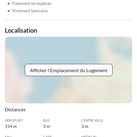
•
Paiement en espèces
•
Virement bancaire
Localisation
Afficher l'Emplacement du Logement
Distances
AÉROPORT
BUS
CENTRE VILLE
154 m
3 m
3 m
EAU
GARE
MÉDECIN