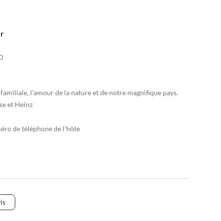
er
0
familiale, l'amour de la nature et de notre magnifique pays.
se et Heinz
méro de téléphone de l'hôte
is