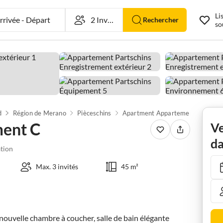
Li
rivée
-
Départ
Rechercher
so
d
Région de Merano
Pièceschins
Apartment Appartement C
ent C
Ve
da
tion
Max. 3 invités
45 m²
ouvelle chambre à coucher, salle de bain élégante
