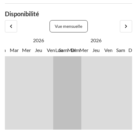
Disponibilité
Vue mensuelle
2026
2026
Lun
Mar
Mer
Jeu
Ven
Lun
Sam
Mar
Dim
Mer
Jeu
Ven
Sam
Di