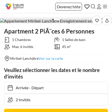
Devenez hôte
1 / 28
Apartment 2 PiÃ¨ces 6 Personnes
1 Chambres
1 Salles de bain
Max. 6 invités
45 m²
Miribel-Lanchâtre
Voir sur la carte
Veuillez sélectionner les dates et le nombre
d'invités
Arrivée
-
Départ