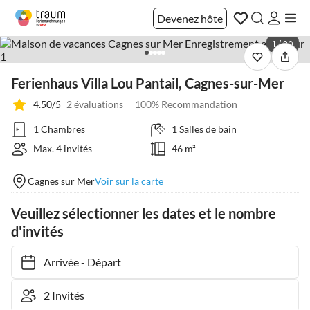
Devenez hôte
1 / 20
Ferienhaus Villa Lou Pantail, Cagnes-sur-Mer
4.50/5
2 évaluations
100% Recommandation
1 Chambres
1 Salles de bain
Max. 4 invités
46 m²
Cagnes sur Mer
Voir sur la carte
Veuillez sélectionner les dates et le nombre
d'invités
Arrivée
-
Départ