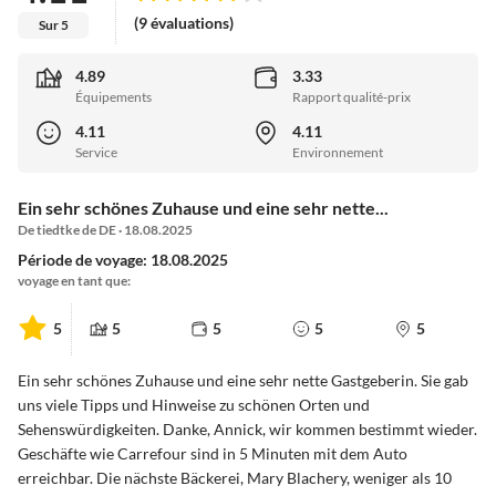
(9 évaluations)
Sur 5
4.89
3.33
Équipements
Rapport qualité-prix
4.11
4.11
Service
Environnement
Ein sehr schönes Zuhause und eine sehr nette...
De tiedtke de DE · 18.08.2025
Période de voyage: 18.08.2025
voyage en tant que:
5
5
5
5
5
Ein sehr schönes Zuhause und eine sehr nette Gastgeberin. Sie gab
uns viele Tipps und Hinweise zu schönen Orten und
Sehenswürdigkeiten. Danke, Annick, wir kommen bestimmt wieder.
Geschäfte wie Carrefour sind in 5 Minuten mit dem Auto
erreichbar. Die nächste Bäckerei, Mary Blachery, weniger als 10