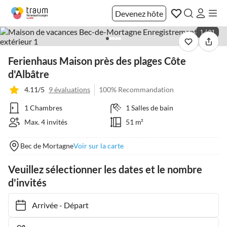
Devenez hôte
1 / 21
Ferienhaus Maison près des plages Côte
d'Albâtre
4.11/5
9 évaluations
100% Recommandation
1 Chambres
1 Salles de bain
Max. 4 invités
51 m²
Bec de Mortagne
Voir sur la carte
Veuillez sélectionner les dates et le nombre
d'invités
Arrivée
-
Départ