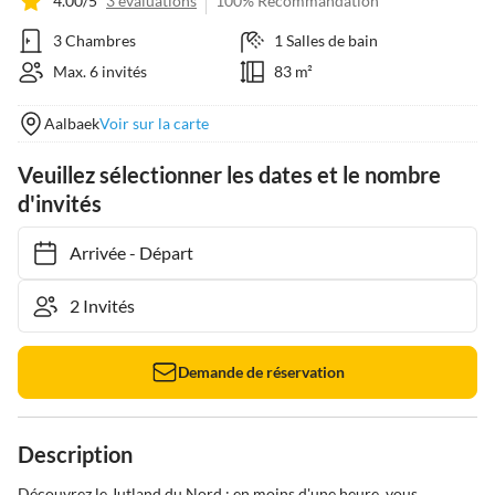
4.00/5
3 évaluations
100% Recommandation
3 Chambres
1 Salles de bain
Max. 6 invités
83 m²
Aalbaek
Voir sur la carte
Veuillez sélectionner les dates et le nombre
d'invités
Arrivée
-
Départ
Demande de réservation
Description
Découvrez le Jutland du Nord : en moins d'une heure, vous 