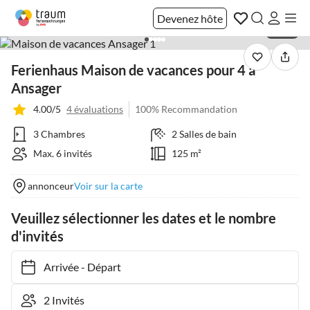
Devenez hôte
1 / 43
Ferienhaus Maison de vacances pour 4 a
Ansager
4.00/5
4 évaluations
100% Recommandation
3 Chambres
2 Salles de bain
Max. 6 invités
125 m²
annonceur
Voir sur la carte
Veuillez sélectionner les dates et le nombre
d'invités
Arrivée
-
Départ