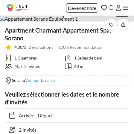
Devenez hôte
1 / 40
Apartment Charmant Appartement Spa,
Sorano
4.00/5
2 évaluations
100% Recommandation
1 Chambres
1 Salles de bain
Max. 2 invités
60 m²
Sorano
Voir sur la carte
Veuillez sélectionner les dates et le nombre
d'invités
Arrivée
-
Départ