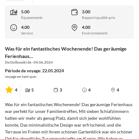
5.00
3.00
Équipements
Rapport qualité-prix
4.00
4.00
Service
Environnement
Was für ein fantastisches Wochenende! Das geräumige
Ferienhaus...
De Dollowski de · 04.06.2024
Période de voyage: 22.05.2024
voyage en tant que:
4
5
3
4
4
Was für ein fantastisches Wochenende! Das geräumige Ferienhaus
war perfekt für unser Familientreffen, Mit sieben Schlafzimmern
hatten wir mehr als genug Platz, damit sich jeder wohlfühlen
konnte, Das minimalistische Design war erfrischend, und die
Terrasse im Freien mit ihrem schönen Gartenblick war ein schöner
Ort für abendliche Zusammenkünfte am Kamin, Wir haben es