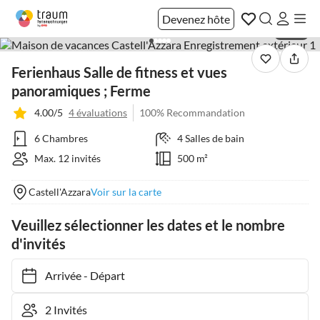
Devenez hôte
1 / 40
Ferienhaus Salle de fitness et vues
panoramiques ; Ferme
4.00/5
4 évaluations
100% Recommandation
6 Chambres
4 Salles de bain
Max. 12 invités
500 m²
Castell'Azzara
Voir sur la carte
Veuillez sélectionner les dates et le nombre
d'invités
Arrivée
-
Départ