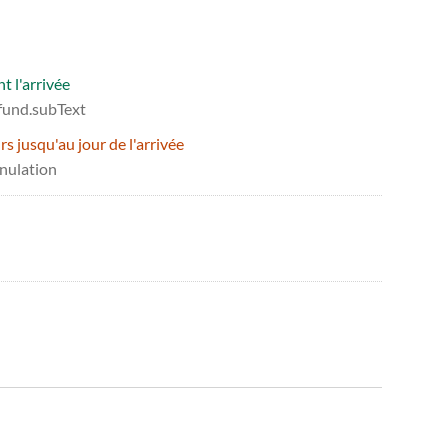
t l'arrivée
efund.subText
 jusqu'au jour de l'arrivée
nnulation