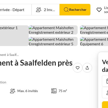
Li
rivée
-
Départ
Rechercher
so
Apartment Appartement à Saalfelden près des pistes de ski
nt à Saalfelden près
Ve
da
tion
Max. 6 invités
75 m²