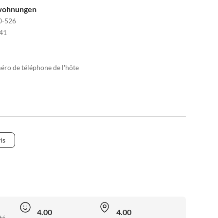
nwohnungen
0-526
41
méro de téléphone de l'hôte
is
4.00
4.00